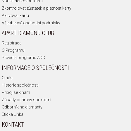
Koupit dárkovou kartu
Zkontrolovat zůstatek a platnost karty
Aktivovat kartu
Všeobecné obchodní podmínky
APART DIAMOND CLUB
Registrace
O Programu
Pravidla programu ADC
INFORMACE O SPOLEČNOSTI
O nás
Historie společnosti
Připoj se k nám
Zásady ochrany soukromí
Odborník na diamanty
Etická Linka
KONTAKT