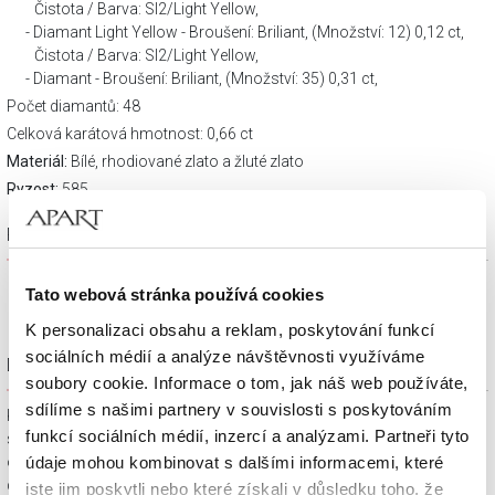
Čistota / Barva: SI2/Light Yellow,
Diamant Light Yellow - Broušení: Briliant, (Množství: 12) 0,12 ct,
Čistota / Barva: SI2/Light Yellow,
Diamant - Broušení: Briliant, (Množství: 35) 0,31 ct,
Počet diamantů: 48
Celková karátová hmotnost: 0,66 ct
Materiál:
Bílé, rhodiované zlato a žluté zlato
Ryzost:
585
Popis výrobku
Tato webová stránka používá cookies
K personalizaci obsahu a reklam, poskytování funkcí
sociálních médií a analýze návštěvnosti využíváme
Dárkové balení zdarma
soubory cookie. Informace o tom, jak náš web používáte,
sdílíme s našimi partnery v souvislosti s poskytováním
Klenotnické výrobky zakoupené na e-shopu Apart.cz obdržíte
funkcí sociálních médií, inzercí a analýzami. Partneři tyto
spolu s dárkovou krabičkou a taštičkou – v závislosti na
údaje mohou kombinovat s dalšími informacemi, které
objednaném sortimentu. Váš nákup se tak stane krásným
dárkem, který můžete bez dalších příprav věnovat svým
jste jim poskytli nebo které získali v důsledku toho, že