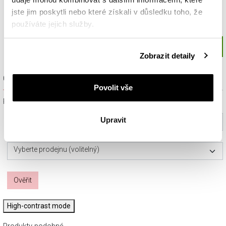
jste jim poskytli nebo které získali v důsledku toho, že
používáte jejich služby.
Podrobné informace o pravidlech používání souborů
Zobrazit detaily
cookie najdete v
Zásadách ochrany osobních údajů
.
Ověřit dostupnost a rezervovat na prodejně
Povolit vše
Prosím, vyberte ze seznamu město nebo konkrétní prodejnu
Upravit
Vyberte prosím město
Vyberte prodejnu (volitelný)
Ověřit
High-contrast mode