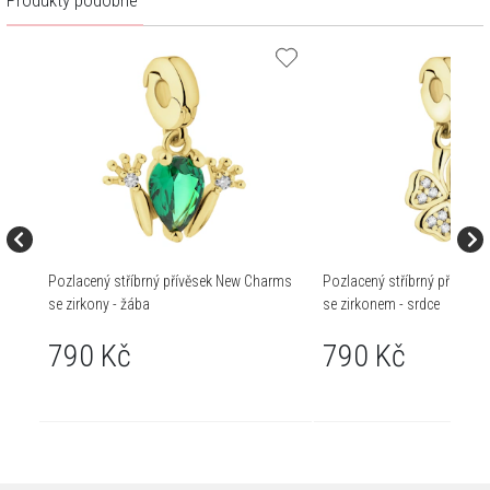
Produkty podobné
Pozlacený stříbrný přívěsek New Charms
Pozlacený stříbrný přívěse
se zirkony - žába
se zirkonem - srdce
790 Kč
790 Kč