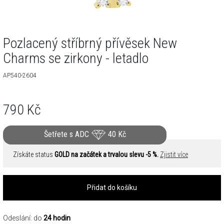
Pozlacený stříbrný přívěsek New
Charms se zirkony - letadlo
AP540-2604
790
Kč
Šetřete s ADC
40
Kč
Získáte status
GOLD na začátek a trvalou slevu -5 %.
Zjistit více
Přidat do košíku
Odeslání: do
24 hodin