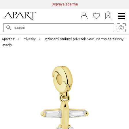
Doprava zdarma
CZ/CZK
|
EN/EUR
|
PL/PLN
Main
Menu
Apart.cz
Přívěsky
Pozlacený stříbrný přívěsek New Charms se zirkony -
letadlo