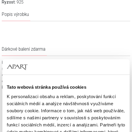
Ryzost:
925
Popis výrobku
Dárkové balení zdarma
Klenotnické výrobky zakoupené na e-shopu Apart.cz obdržíte
spolu s dárkovou krabičkou a taštičkou – v závislosti na
objednaném sortimentu. Váš nákup se tak stane krásným
dárkem, který můžete bez dalších příprav věnovat svým
Tato webová stránka používá cookies
blízkým.
K personalizaci obsahu a reklam, poskytování funkcí
sociálních médií a analýze návštěvnosti využíváme
soubory cookie. Informace o tom, jak náš web používáte,
sdílíme s našimi partnery v souvislosti s poskytováním
funkcí sociálních médií, inzercí a analýzami. Partneři tyto
údaje mohou kombinovat s dalšími informacemi, které