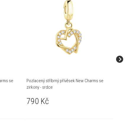
harms se
Pozlacený stříbrný přívěsek New Charms se
Pozlacen
zirkony - srdce
zirkony -
790 Kč
790 