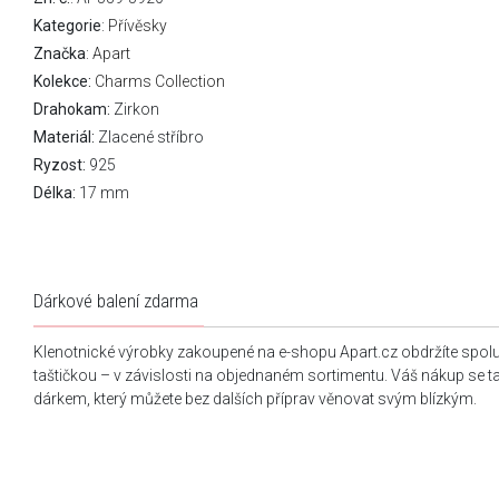
Kategorie
:
Přívěsky
Značka
:
Apart
Kolekce:
Charms Collection
Drahokam:
Zirkon
Materiál:
Zlacené stříbro
Ryzost:
925
Délka:
17 mm
Dárkové balení zdarma
Klenotnické výrobky zakoupené na e-shopu Apart.cz obdržíte spol
taštičkou – v závislosti na objednaném sortimentu. Váš nákup se 
dárkem, který můžete bez dalších příprav věnovat svým blízkým.