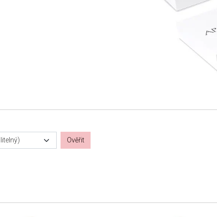
itelný)
Ověřit