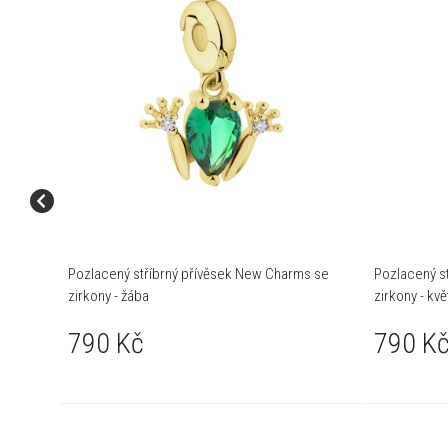
Pozlacený stříbrný přívěsek New Charms se
Pozlacený s
zirkony - žába
zirkony - kvě
790 Kč
790 K