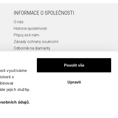
INFORMACE O SPOLEČNOSTI
O nás
Historie společnosti
Připoj se k nám
Zásady ochrany soukromí
Odborník na diamanty
Etická Linka
Povolit vše
nosti využíváme
slosti s
Upravit
KONTAKT
mbinovat
te jejich služby.
info@apart.cz
osobních údajů
.