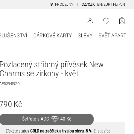
PRODEJNY
CZ/CZK
|
EN/EUR
|
PL/PLN
SLUŠENSTVÍ
DÁRKOVÉ KARTY
SLEVY
SVĚT APART
Pozlacený stříbrný přívěsek New
Charms se zirkony - květ
AP539-5920
790
Kč
Šetřete s ADC
40
Kč
Získáte status
GOLD na začátek a trvalou slevu -5 %.
Zjistit více