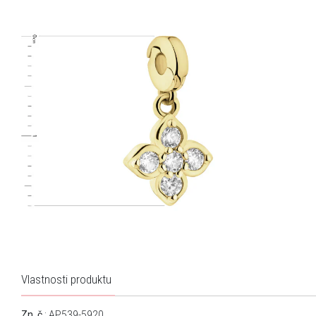
Vlastnosti produktu
Zn. č.
: AP539-5920