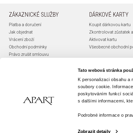
ZÁKAZNICKÉ SLUŽBY
DÁRKOVÉ KARTY
Platba a doručení
Koupit dárkovou kartu
Jak objednat
Zkontrolovat zůstatek a
Vrácení zboží
Aktivovat kartu
Obchodní podmínky
Všeobecné obchodní 
Právo zrušit smlouvu
Reklamace
České puncovní značky
Tato webová stránka použ
FAQ
K personalizaci obsahu a 
Kontakt
soubory cookie. Informace 
poskytováním funkcí sociá
s dalšími informacemi, kter
Podrobné informace o prav
Zobrazit detaily