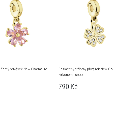
tříbrný přívěsek New Charms se
Pozlacený stříbrný přívěsek New C
t
zirkonem - srdce
č
790 Kč