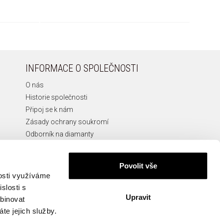
INFORMACE O SPOLEČNOSTI
O nás
Historie společnosti
Připoj se k nám
Zásady ochrany soukromí
Odborník na diamanty
Etická Linka
Povolit vše
nosti využíváme
slosti s
Upravit
KONTAKT
mbinovat
te jejich služby.
info@apart.cz