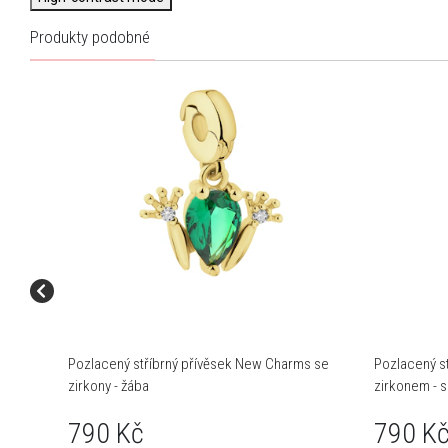
Produkty podobné
Pozlacený stříbrný přívěsek New Charms se
Pozlacený s
zirkony - žába
zirkonem - 
790 Kč
790 K