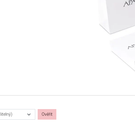
itelný)
Ověřit