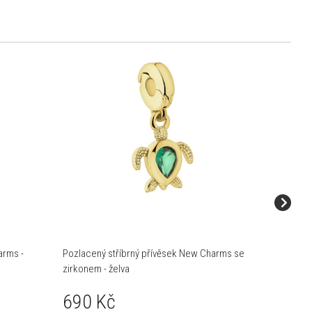
arms -
Pozlacený stříbrný přívěsek New Charms se
Pozlacen
zirkonem - želva
zirkony 
690 Kč
790 