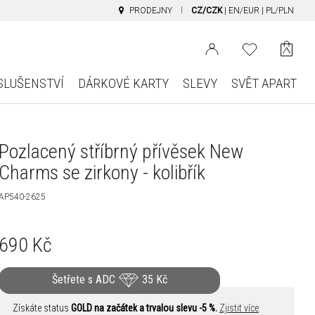
PRODEJNY
CZ/CZK
|
EN/EUR
|
PL/PLN
SLUŠENSTVÍ
DÁRKOVÉ KARTY
SLEVY
SVĚT APART
Pozlacený stříbrný přívěsek New
Charms se zirkony - kolibřík
AP540-2625
690
Kč
Šetřete s ADC
35
Kč
Získáte status
GOLD na začátek a trvalou slevu -5 %.
Zjistit více