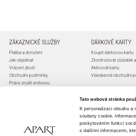
ZÁKAZNICKÉ SLUŽBY
DÁRKOVÉ KARTY
Platba a doručení
Koupit dárkovou kartu
Jak objednat
Zkontrolovat zůstatek a
Vrácení zboží
Aktivovat kartu
Obchodní podmínky
Všeobecné obchodní 
Právo zrušit smlouvu
Reklamace
České puncovní značky
Tato webová stránka použ
FAQ
K personalizaci obsahu a 
Kontakt
soubory cookie. Informace 
poskytováním funkcí sociá
s dalšími informacemi, kter