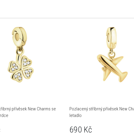
tříbrný přívěsek New Charms se
Pozlacený stříbrný přívěsek New Ch
srdce
letadlo
č
690 Kč