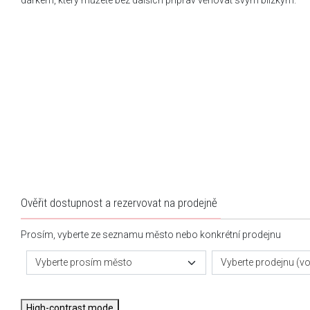
dárkem, který můžete bez dalších příprav věnovat svým blízkým.
Ověřit dostupnost a rezervovat na prodejně
Prosím, vyberte ze seznamu město nebo konkrétní prodejnu
Vyberte prosím město
Vyberte prodejnu (vol
High-contrast mode