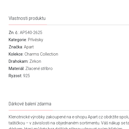
Vlastnosti produktu
Zn. č.
: AP540-2625
Kategorie
:
Přívěsky
Značka
:
Apart
Kolekce:
Charms Collection
Drahokam:
Zirkon
Materiál:
Zlacené stříbro
Ryzost:
925
Dárkové balení zdarma
Klenotnické výrobky zakoupené na e-shopu Apart.cz obdržíte spol
taštičkou – v závislosti na objednaném sortimentu. Váš nákup se 