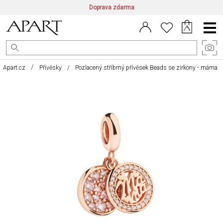
Doprava zdarma
CZ/CZK
|
EN/EUR
|
PL/PLN
Main
Menu
Apart.cz
Přívěsky
Pozlacený stříbrný přívěsek Beads se zirkony - máma