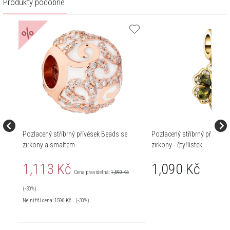
Produkty podobné
%
Pozlacený stříbrný přívěsek Beads se
Pozlacený stříbrný přívěsek
zirkony a smaltem
zirkony - čtyřlístek
1,113 Kč
1,090 Kč
Cena pravidelná:
1,590 Kč
(-30%)
Nejnižší cena:
1590
Kč
(-30%)