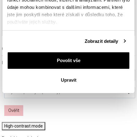
údaje mohou kombinovat s dalšími informacemi, které
jste jim poskytli nebo které získali v důsledku toho, že
používáte jejich služby.
Podrobné informace o pravidlech používání souborů
Zobrazit detaily
cookie najdete v
Zásadách ochrany osobních údajů
.
Ověřit dostupnost a rezervovat na prodejně
Povolit vše
Prosím, vyberte ze seznamu město nebo konkrétní prodejnu
Vyberte prosím město
Upravit
Vyberte prodejnu (volitelný)
Ověřit
High-contrast mode