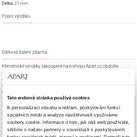
Délka:
21 mm
Popis výrobku
Dárkové balení zdarma
Klenotnické výrobky zakoupené na e-shopu Apart.cz obdržíte
spolu s dárkovou krabičkou a taštičkou – v závislosti na
objednaném sortimentu. Váš nákup se tak stane krásným
dárkem, který můžete bez dalších příprav věnovat svým
blízkým.
Tato webová stránka používá cookies
K personalizaci obsahu a reklam, poskytování funkcí
sociálních médií a analýze návštěvnosti využíváme
soubory cookie. Informace o tom, jak náš web používáte,
sdílíme s našimi partnery v souvislosti s poskytováním
funkcí sociálních médií, inzercí a analýzami. Partneři tyto