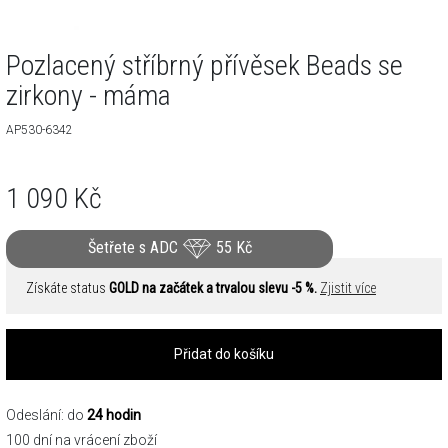
Pozlacený stříbrný přívěsek Beads se
zirkony - máma
AP530-6342
1 090
Kč
Šetřete s ADC
55
Kč
Získáte status
GOLD na začátek a trvalou slevu -5 %.
Zjistit více
Přidat do košíku
Odeslání: do
24 hodin
100 dní na vrácení zboží