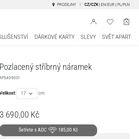
PRODEJNY
CZ/CZK
|
EN/EUR
|
PL/PLN
SLUŠENSTVÍ
DÁRKOVÉ KARTY
SLEVY
SVĚT APART
Pozlacený stříbrný náramek
AP540-9501
Velikost:
cm
17
3 690,00
Kč
Šetřete s ADC
185,00
Kč