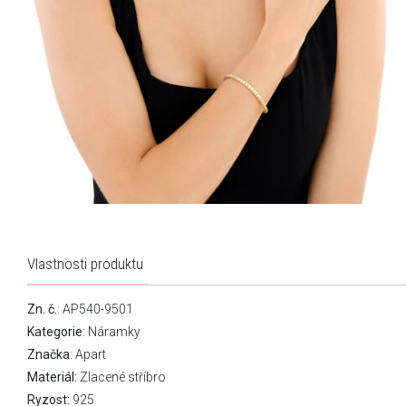
Vlastnosti produktu
Zn. č.
: AP540-9501
Kategorie
:
Náramky
Značka
:
Apart
Materiál:
Zlacené stříbro
Ryzost:
925