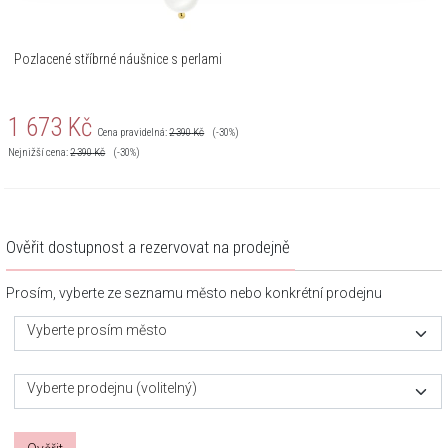
Pozlacené stříbrné náušnice s perlami
1 673
Kč
Cena pravidelná:
2 390
Kč
(-30%)
Nejnižší cena:
2 390
Kč
(-30%)
Ověřit dostupnost a rezervovat na prodejně
Prosím, vyberte ze seznamu město nebo konkrétní prodejnu
Vyberte prosím město
Vyberte prodejnu (volitelný)