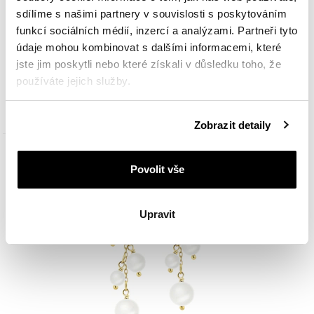
sdílíme s našimi partnery v souvislosti s poskytováním
funkcí sociálních médií, inzercí a analýzami. Partneři tyto
Pozlacený stříbrný náhrdelník s perlami
údaje mohou kombinovat s dalšími informacemi, které
jste jim poskytli nebo které získali v důsledku toho, že
používáte jejich služby.
2 090
Kč
Podrobné informace o pravidlech používání souborů
Zobrazit detaily
cookie najdete v
Zásadách ochrany osobních údajů
.
Povolit vše
Upravit