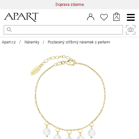
Doprava zdarma
CZ/CZK
|
EN/EUR
|
PL/PLN
Main
Menu
Apart.cz
Náramky
Pozlacený stříbrný náramek s perlami