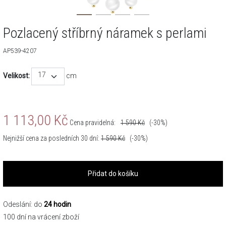
Pozlacený stříbrný náramek s perlami
AP539-4207
17
Velikost:
cm
1 113,00
Kč
Cena pravidelná:
1 590
Kč
(-30%)
Nejnižší cena za posledních 30 dní:
1 590
Kč
(-30%)
Přidat do košíku
Odeslání: do
24 hodin
100 dní na vrácení zboží