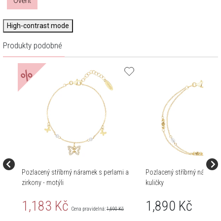
Ověřit
High-contrast mode
Produkty podobné
%
Pozlacený stříbrný náramek s perlami a
Pozlacený stříbrný náramek 
zirkony - motýli
kuličky
1,183 Kč
1,890 Kč
Cena pravidelná:
1,690 Kč