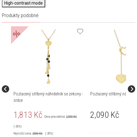
High-contrast mode
Produkty podobné
%
Pozlacený stříbrný náhrdelník se zirkony -
Pozlacený stříbrný náhrdelní
srdce
1,813 Kč
2,090 Kč
Cena pravidelná:
2,590 Kč
(-30%)
Nejnižší cena:
2590
Kč
(-30%)