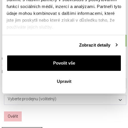
funkcí sociálních médií, inzercí a analýzami. Partneři tyto
údaje mohou kombinovat s dalšími informacemi, které
jste jim poskytli nebo které získali v důsledku toho, že
používáte jejich služby.
Podrobné informace o pravidlech používání souborů
Zobrazit detaily
cookie najdete v
Zásadách ochrany osobních údajů
.
Ověřit dostupnost a rezervovat na prodejně
Povolit vše
Prosím, vyberte ze seznamu město nebo konkrétní prodejnu
Upravit
Vyberte prosím město
Vyberte prodejnu (volitelný)
Ověřit