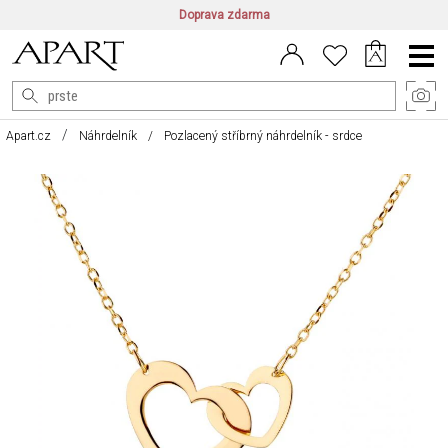
Doprava zdarma
CZ/CZK
|
EN/EUR
|
PL/PLN
Main
Menu
Apart.cz
Náhrdelník
Pozlacený stříbrný náhrdelník - srdce