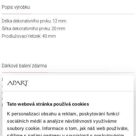
Popis výrobku
Délka dekorativního prvku: 12 mm
Šířka dekorativního prvku: 20 mm
Prodlužovací řetízek: 40 mm
Dárkové balení zdarma
Klenotnické výrobky zakoupené na e-shopu Apart.cz obdržíte
spolu s dárkovou krabičkou a taštičkou – v závislosti na
objednaném sortimentu. Váš nákup se tak stane krásným
dárkem, který můžete bez dalších příprav věnovat svým
Tato webová stránka používá cookies
blízkým.
K personalizaci obsahu a reklam, poskytování funkcí
sociálních médií a analýze návštěvnosti využíváme
soubory cookie. Informace o tom, jak náš web používáte,
sdílíme s našimi partnery v souvislosti s poskytováním