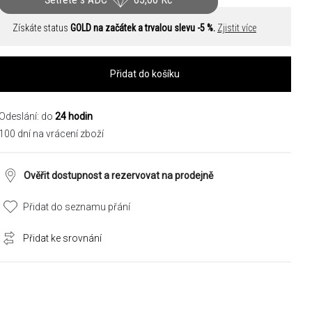
Získáte status
GOLD na začátek a trvalou slevu -5 %.
Zjistit více
Přidat do košíku
Odeslání: do
24 hodin
100 dní na vrácení zboží
Ověřit dostupnost a rezervovat na prodejně
Přidat do seznamu přání
Přidat ke srovnání