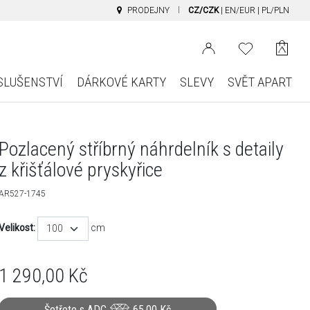
PRODEJNY
CZ/CZK
|
EN/EUR
|
PL/PLN
SLUŠENSTVÍ
DÁRKOVÉ KARTY
SLEVY
SVĚT APART
Pozlacený stříbrný náhrdelník s detaily
z křišťálové pryskyřice
AR527-1745
Velikost:
cm
100
1 290,00
Kč
Šetřete s ADC
65,00
Kč