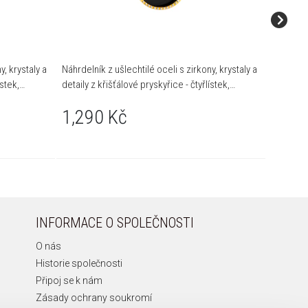
y, krystaly a
Náhrdelník z ušlechtilé oceli s zirkony, krystaly a
Pozlacen
ístek,
detaily z křišťálové pryskyřice - čtyřlístek,
písmeno M
1,69
1,290 Kč
INFORMACE O SPOLEČNOSTI
O nás
Historie společnosti
Připoj se k nám
Zásady ochrany soukromí