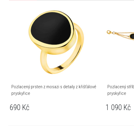
Pozlacený prsten z mosazi s detaily z křišťálové
Pozlacený stříb
pryskyřice
pryskyřice
690
Kč
1 090
Kč