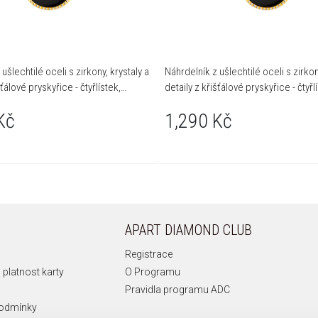
ušlechtilé oceli s zirkony, krystaly a
Náhrdelník z ušlechtilé oceli s zirkon
šťálové pryskyřice - čtyřlístek,
detaily z křišťálové pryskyřice - čtyřl
písmeno K
Kč
1,290 Kč
APART DIAMOND CLUB
Registrace
 platnost karty
O Programu
Pravidla programu ADC
podmínky