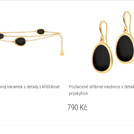
rný náramek s detaily z křišťálové
Pozlacené stříbrné náušnice s detail
pryskyřice
790
Kč