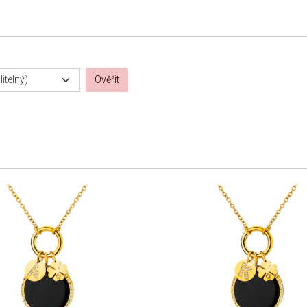
itelný)
Ověřit