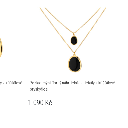
y z křišťálové
Pozlacený stříbrný náhrdelník s detaily z křišťálové
pryskyřice
1 090
Kč