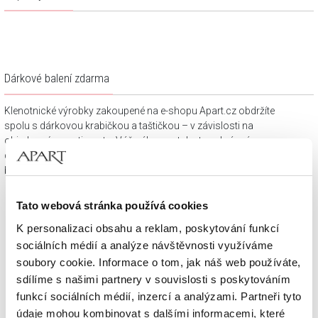
Dárkové balení zdarma
Klenotnické výrobky zakoupené na e-shopu Apart.cz obdržíte
spolu s dárkovou krabičkou a taštičkou – v závislosti na
objednaném sortimentu. Váš nákup se tak stane krásným
dárkem, který můžete bez dalších příprav věnovat svým
blízkým.
Tato webová stránka používá cookies
K personalizaci obsahu a reklam, poskytování funkcí
sociálních médií a analýze návštěvnosti využíváme
soubory cookie. Informace o tom, jak náš web používáte,
sdílíme s našimi partnery v souvislosti s poskytováním
funkcí sociálních médií, inzercí a analýzami. Partneři tyto
údaje mohou kombinovat s dalšími informacemi, které