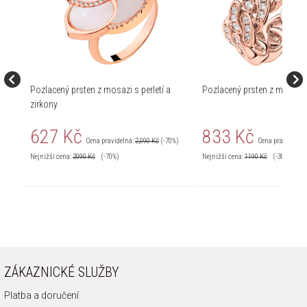
Pozlacený prsten z mosazi s perletí a
Pozlacený prsten z mosazi 
zirkony
627 Kč
833 Kč
Cena pravidelná:
2,090 Kč
(-70%)
Cena pravidelná:
Nejnižší cena:
2090
Kč
(-70%)
Nejnižší cena:
1190
Kč
(-30%)
ZÁKAZNICKÉ SLUŽBY
Platba a doručení