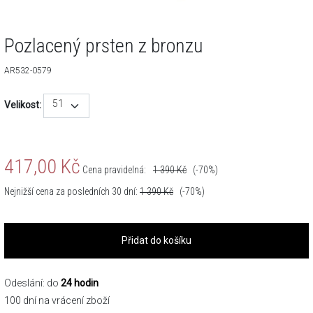
Pozlacený prsten z bronzu
AR532-0579
51
Velikost:
417,00
Kč
Cena pravidelná:
1 390
Kč
(-70%)
Nejnižší cena za posledních 30 dní:
1 390
Kč
(-70%)
Přidat do košíku
Odeslání: do
24 hodin
100 dní na vrácení zboží