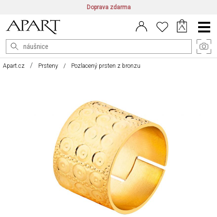
Doprava zdarma
CZ/CZK
|
EN/EUR
|
PL/PLN
Main
Menu
Apart.cz
Prsteny
Pozlacený prsten z bronzu