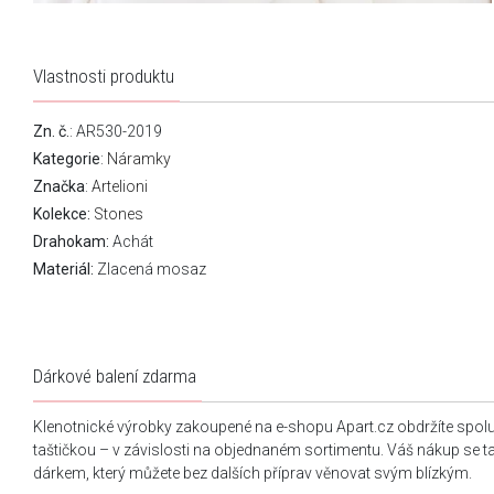
Vlastnosti produktu
Zn. č.
: AR530-2019
Kategorie
:
Náramky
Značka
:
Artelioni
Kolekce:
Stones
Drahokam:
Achát
Materiál:
Zlacená mosaz
Dárkové balení zdarma
Klenotnické výrobky zakoupené na e-shopu Apart.cz obdržíte spol
taštičkou – v závislosti na objednaném sortimentu. Váš nákup se 
dárkem, který můžete bez dalších příprav věnovat svým blízkým.