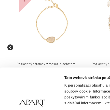
Pozlacený náramek z mosazi s achátem
Pozlacený n
Tato webová stránka použ
693 Kč
890 K
Cena pravidelná:
990 Kč
(-30%)
K personalizaci obsahu a 
Nejnižší cena:
990
Kč
(-30%)
soubory cookie. Informace 
poskytováním funkcí sociá
s dalšími informacemi, kter