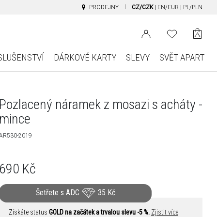
PRODEJNY
CZ/CZK
|
EN/EUR
|
PL/PLN
SLUŠENSTVÍ
DÁRKOVÉ KARTY
SLEVY
SVĚT APART
Pozlacený náramek z mosazi s acháty -
mince
AR530-2019
690
Kč
Šetřete s ADC
35
Kč
Získáte status
GOLD na začátek a trvalou slevu -5 %.
Zjistit více