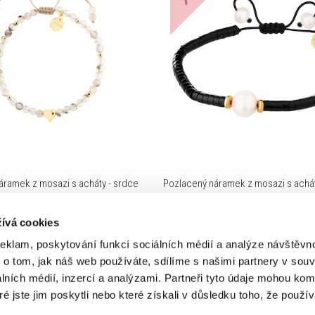
áramek z mosazi s acháty - srdce
Pozlacený náramek z mosazi s achát
ívá cookies
č
763 Kč
Cena pravidelná:
1,090 Kč
reklam, poskytování funkcí sociálních médií a analýze návštěv
Nejnižší cena:
1090
Kč
(-30%)
o tom, jak náš web používáte, sdílíme s našimi partnery v souvi
lních médií, inzercí a analýzami. Partneři tyto údaje mohou ko
é jste jim poskytli nebo které získali v důsledku toho, že používá