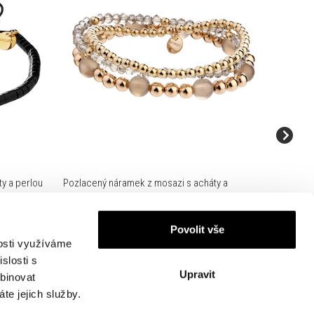
y a perlou
Pozlacený náramek z mosazi s acháty a
Pozlacen
skleněnými detaily
690 
1,090 Kč
Povolit vše
(-30%)
nosti využíváme
slosti s
Upravit
mbinovat
te jejich služby.