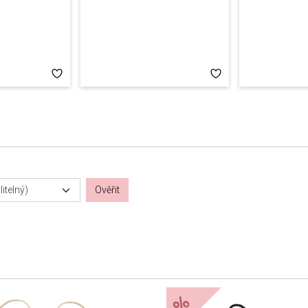
itelný)
Ověřit
%