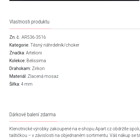
Vlastnosti produktu
Zn. č.
: AR536-3516
Kategorie
:
Těsný náhrdelník/choker
Značka
:
Artelioni
Kolekce:
Belissima
Drahokam:
Zirkon
Materiál:
Zlacená mosaz
Šířka:
4 mm
Dárkové balení zdarma
Klenotnické výrobky zakoupené na e-shopu Apart.cz obdržíte spol
taštičkou – v závislosti na objednaném sortimentu. Váš nákup se 