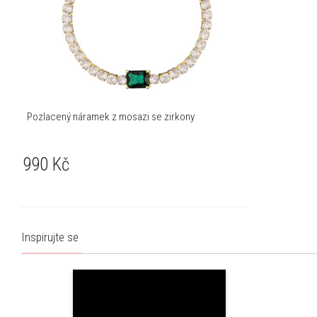
Pozlacený náramek z mosazi se zirkony
990
Kč
Inspirujte se