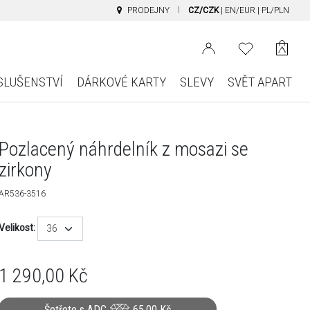
PRODEJNY
CZ/CZK
|
EN/EUR
|
PL/PLN
SLUŠENSTVÍ
DÁRKOVÉ KARTY
SLEVY
SVĚT APART
Pozlacený náhrdelník z mosazi se
zirkony
AR536-3516
Velikost:
36
1 290,00
Kč
Šetřete s ADC
65,00
Kč