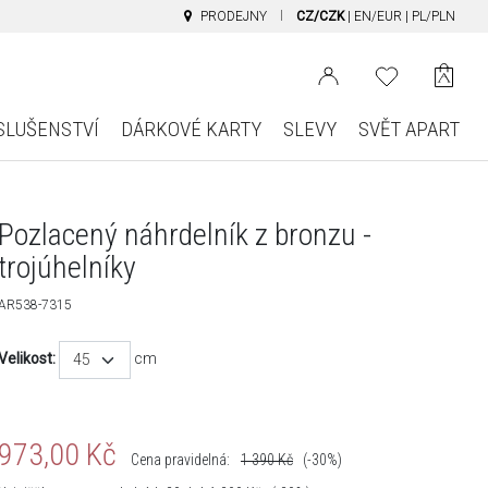
PRODEJNY
CZ/CZK
|
EN/EUR
|
PL/PLN
SLUŠENSTVÍ
DÁRKOVÉ KARTY
SLEVY
SVĚT APART
Pozlacený náhrdelník z bronzu -
trojúhelníky
AR538-7315
Velikost:
cm
45
973,00
Kč
Cena pravidelná:
1 390
Kč
(-30%)