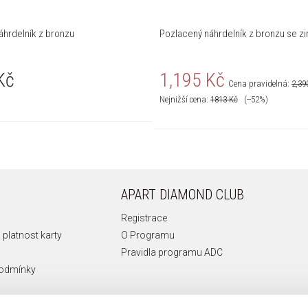
áhrdelník z bronzu
Pozlacený náhrdelník z bronzu se zir
Kč
1,195 Kč
Cena pravidelná:
2,39
Nejnižší cena:
1813
Kč
(--52%)
APART DIAMOND CLUB
Registrace
 platnost karty
O Programu
Pravidla programu ADC
podmínky