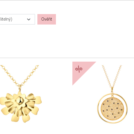
itelný)
Ověřit
%