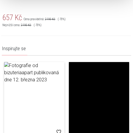
657
Kč
Cena pravidelná:
2 190
Kč
(-70%)
Nejnižší cena:
2 190
Kč
(-70%)
Inspirujte se