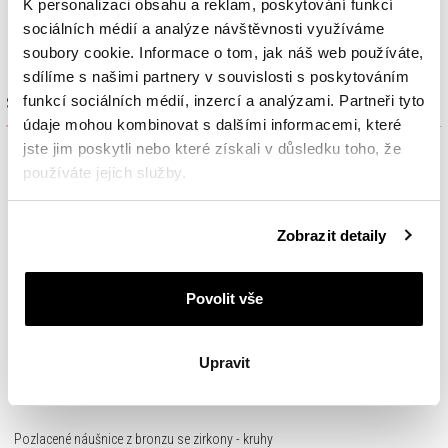
K personalizaci obsahu a reklam, poskytování funkcí
sociálních médií a analýze návštěvnosti využíváme
soubory cookie. Informace o tom, jak náš web používáte,
sdílíme s našimi partnery v souvislosti s poskytováním
funkcí sociálních médií, inzercí a analýzami. Partneři tyto
Sada výrobků
údaje mohou kombinovat s dalšími informacemi, které
jste jim poskytli nebo které získali v důsledku toho, že
používáte jejich služby.
Podrobné informace o pravidlech používání souborů
Zobrazit detaily
cookie najdete v
Zásadách ochrany osobních údajů
.
Povolit vše
Upravit
Pozlacené náušnice z bronzu se zirkony - kruhy