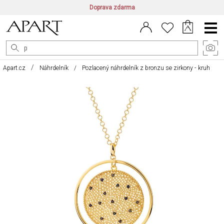
Doprava zdarma
CZ/CZK
|
EN/EUR
|
PL/PLN
Main
Menu
Apart.cz
Náhrdelník
Pozlacený náhrdelník z bronzu se zirkony - kruh