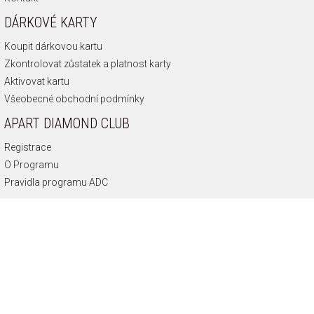
DÁRKOVÉ KARTY
Koupit dárkovou kartu
Zkontrolovat zůstatek a platnost karty
Aktivovat kartu
Všeobecné obchodní podmínky
APART DIAMOND CLUB
Registrace
O Programu
Pravidla programu ADC
INFORMACE O SPOLEČNOSTI
O nás
Historie společnosti
Připoj se k nám
Zásady ochrany soukromí
Odborník na diamanty