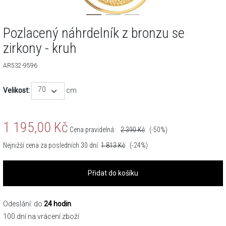
Pozlacený náhrdelník z bronzu se
zirkony - kruh
AR532-9596
70
Velikost:
cm
1 195,00
Kč
Cena pravidelná:
2 390
Kč
(-50%)
Nejnižší cena za posledních 30 dní:
1 813
Kč
(-24%)
Přidat do košíku
Odeslání: do
24 hodin
100 dní na vrácení zboží