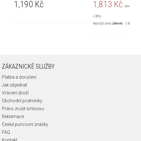
1,190 Kč
1,813 Kč
Cena pravid
(-30%)
Nejnižší cena:
2590
Kč
(-30%)
ZÁKAZNICKÉ SLUŽBY
Platba a doručení
Jak objednat
Vrácení zboží
Obchodní podmínky
Právo zrušit smlouvu
Reklamace
České puncovní značky
FAQ
Kontakt