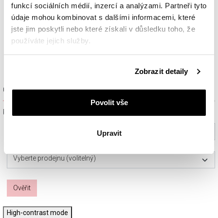
funkcí sociálních médií, inzercí a analýzami. Partneři tyto
údaje mohou kombinovat s dalšími informacemi, které
jste jim poskytli nebo které získali v důsledku toho, že
používáte jejich služby.
Podrobné informace o pravidlech používání souborů
Zobrazit detaily
cookie najdete v
Zásadách ochrany osobních údajů
.
Ověřit dostupnost a rezervovat na prodejně
Povolit vše
Prosím, vyberte ze seznamu město nebo konkrétní prodejnu
Vyberte prosím město
Upravit
Vyberte prodejnu (volitelný)
Ověřit
High-contrast mode