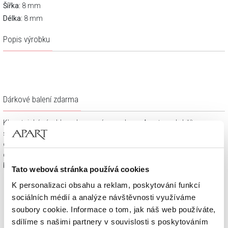
Šířka:
8 mm
Délka:
8 mm
Popis výrobku
Dárkové balení zdarma
Klenotnické výrobky zakoupené na e-shopu Apart.cz obdržíte
spolu s dárkovou krabičkou a taštičkou – v závislosti na
objednaném sortimentu. Váš nákup se tak stane krásným
dárkem, který můžete bez dalších příprav věnovat svým
blízkým.
Tato webová stránka používá cookies
K personalizaci obsahu a reklam, poskytování funkcí
sociálních médií a analýze návštěvnosti využíváme
soubory cookie. Informace o tom, jak náš web používáte,
sdílíme s našimi partnery v souvislosti s poskytováním