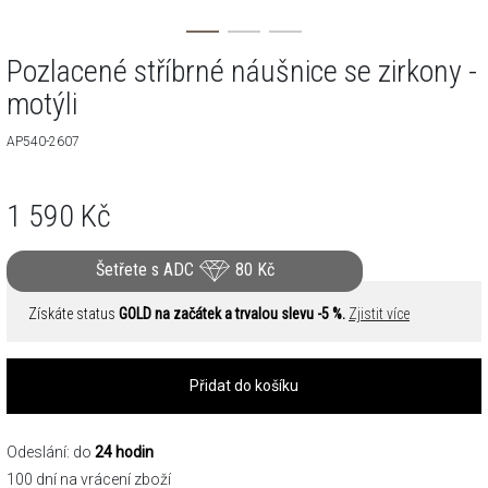
Pozlacené stříbrné náušnice se zirkony -
motýli
AP540-2607
1 590
Kč
Šetřete s ADC
80
Kč
Získáte status
GOLD na začátek a trvalou slevu -5 %.
Zjistit více
Přidat do košíku
Odeslání: do
24 hodin
100 dní na vrácení zboží