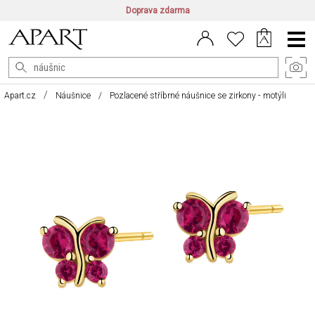
Doprava zdarma
CZ/CZK
|
EN/EUR
|
PL/PLN
Main
Menu
Apart.cz
Náušnice
Pozlacené stříbrné náušnice se zirkony - motýli