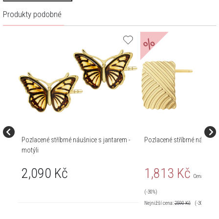
Produkty podobné
%
Pozlacené stříbrné náušnice s jantarem -
Pozlacené stříbrné náušnic
motýli
2,090 Kč
1,813 Kč
Cena pravid
(-30%)
Nejnižší cena:
2590
Kč
(-30%)