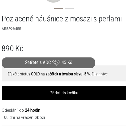
Pozlacené náušnice z mosazi s perlami
AR539-8455
890
Kč
Šetřete s ADC
45
Kč
Získáte status
GOLD na začátek a trvalou slevu -5 %.
Zjistit více
Přidat do košíku
Odeslání: do
24 hodin
100 dní na vrácení zboží