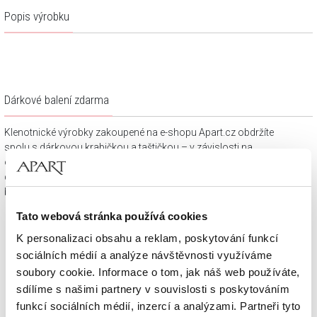
Popis výrobku
Dárkové balení zdarma
Klenotnické výrobky zakoupené na e-shopu Apart.cz obdržíte
spolu s dárkovou krabičkou a taštičkou – v závislosti na
objednaném sortimentu. Váš nákup se tak stane krásným
dárkem, který můžete bez dalších příprav věnovat svým
blízkým.
Tato webová stránka používá cookies
K personalizaci obsahu a reklam, poskytování funkcí
sociálních médií a analýze návštěvnosti využíváme
soubory cookie. Informace o tom, jak náš web používáte,
sdílíme s našimi partnery v souvislosti s poskytováním
funkcí sociálních médií, inzercí a analýzami. Partneři tyto