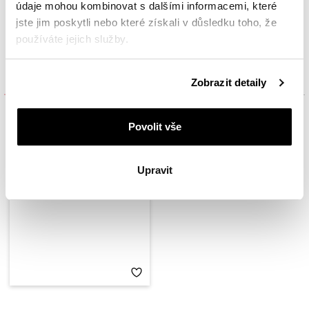
údaje mohou kombinovat s dalšími informacemi, které
jste jim poskytli nebo které získali v důsledku toho, že
používáte jejich služby.
Podrobné informace o pravidlech používání souborů
Inspirujte se
Zobrazit detaily
cookie najdete v
Zásadách ochrany osobních údajů
.
Povolit vše
Upravit