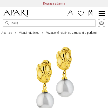
Doprava zdarma
CZ/CZK
|
EN/EUR
|
PL/PLN
Main
Menu
Apart.cz
Visací náušnice
Pozlacené náušnice z mosazi s perlami