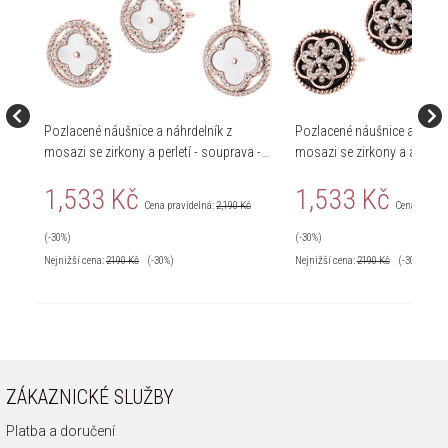
Pozlacené náušnice a náhrdelník z
Pozlacené náušnice a náhrd
mosazi se zirkony a perletí - souprava -
mosazi se zirkony a acháty - souprava -
květy
květy
1,533 Kč
1,533 Kč
Cena pravidelná:
2,190 Kč
Cena pravid
(-30%)
(-30%)
Nejnižší cena:
2190
Kč
(-30%)
Nejnižší cena:
2190
Kč
(-30%)
ZÁKAZNICKÉ SLUŽBY
Platba a doručení