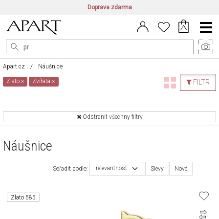
Doprava zdarma
CZ/CZK
|
EN/EUR
|
PL/PLN
Main
Menu
Apart.cz
Náušnice
Zlato
×
Zvířata
×
FILTR
Odstranit všechny filtry
Náušnice
relevantnost
Seřadit podle:
Slevy
Nové
Zlato 585