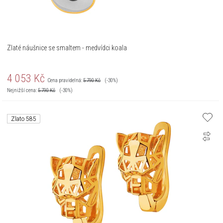
Zlaté náušnice se smaltem - medvídci koala
4 053
Kč
Cena pravidelná:
5 790
Kč
(-30%)
Nejnižší cena:
5 790
Kč
(-30%)
Zlato 585