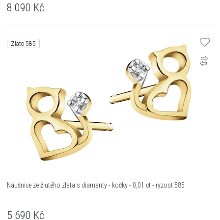
8 090
Kč
Zlato 585
Náušnice ze žlutého zlata s diamanty - kočky - 0,01 ct - ryzost 585
5 690
Kč