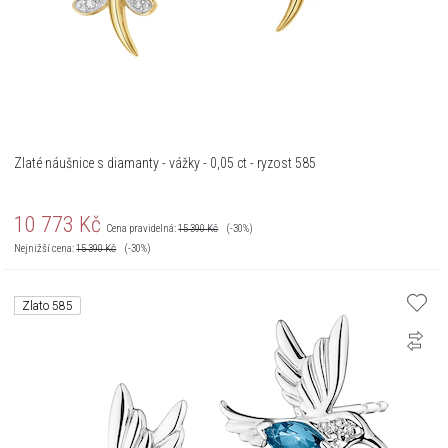
Zlaté náušnice s diamanty - vážky - 0,05 ct - ryzost 585
10 773
Kč
Cena pravidelná:
15 390
Kč
(-30%)
Nejnižší cena:
15 390
Kč
(-30%)
Zlato 585