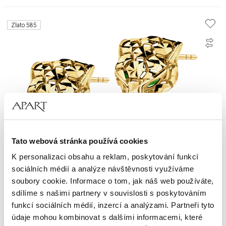
Zlato 585
Tato webová stránka používá cookies
K personalizaci obsahu a reklam, poskytování funkcí
sociálních médií a analýze návštěvnosti využíváme
Zlaté náušnice se smaltem – pumy
soubory cookie. Informace o tom, jak náš web používáte,
sdílíme s našimi partnery v souvislosti s poskytováním
15 790
Kč
funkcí sociálních médií, inzercí a analýzami. Partneři tyto
údaje mohou kombinovat s dalšími informacemi, které