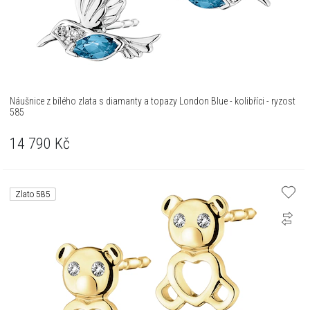
Náušnice z bílého zlata s diamanty a topazy London Blue - kolibříci - ryzost
585
14 790
Kč
Zlato 585