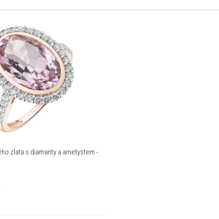
ého zlata s diamanty a ametystem -
č