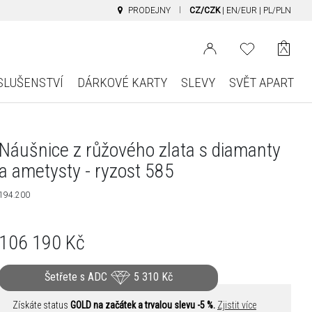
PRODEJNY
CZ/CZK
|
EN/EUR
|
PL/PLN
SLUŠENSTVÍ
DÁRKOVÉ KARTY
SLEVY
SVĚT APART
Náušnice z růžového zlata s diamanty
a ametysty - ryzost 585
194.200
106 190
Kč
Šetřete s ADC
5 310
Kč
Získáte status
GOLD na začátek a trvalou slevu -5 %.
Zjistit více