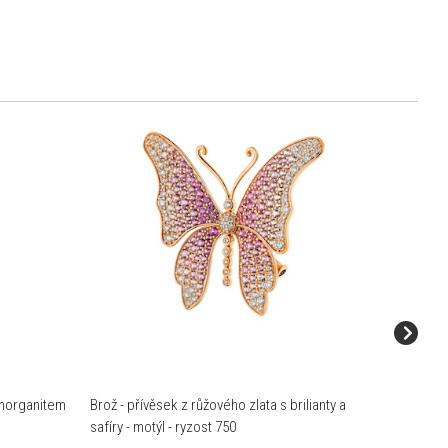
a morganitem
Brož - přívěsek z růžového zlata s brilianty a
Náramek 
safíry - motýl - ryzost 750
diamanty 