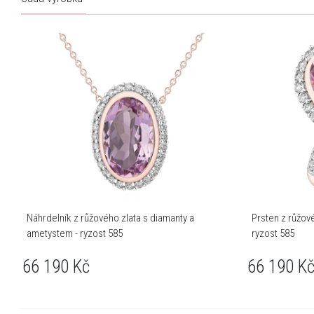
Náhrdelník z růžového zlata s diamanty a
Prsten z růžov
ametystem - ryzost 585
ryzost 585
66 190
Kč
66 190
K