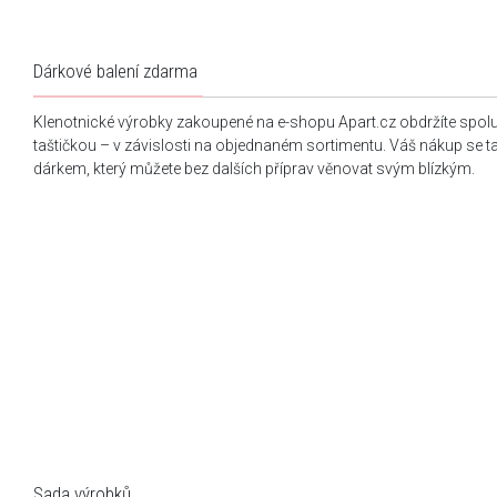
Dárkové balení zdarma
Klenotnické výrobky zakoupené na e-shopu Apart.cz obdržíte spol
taštičkou – v závislosti na objednaném sortimentu. Váš nákup se 
dárkem, který můžete bez dalších příprav věnovat svým blízkým.
Sada výrobků