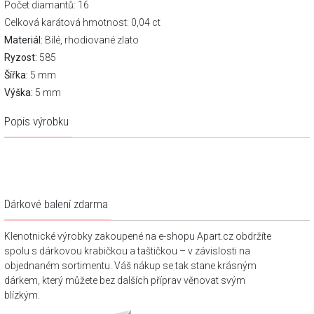
Počet diamantů: 16
Celková karátová hmotnost: 0,04 ct
Materiál:
Bílé, rhodiované zlato
Ryzost:
585
Šířka:
5 mm
Výška:
5 mm
Popis výrobku
Dárkové balení zdarma
Klenotnické výrobky zakoupené na e-shopu Apart.cz obdržíte
spolu s dárkovou krabičkou a taštičkou – v závislosti na
objednaném sortimentu. Váš nákup se tak stane krásným
dárkem, který můžete bez dalších příprav věnovat svým
blízkým.