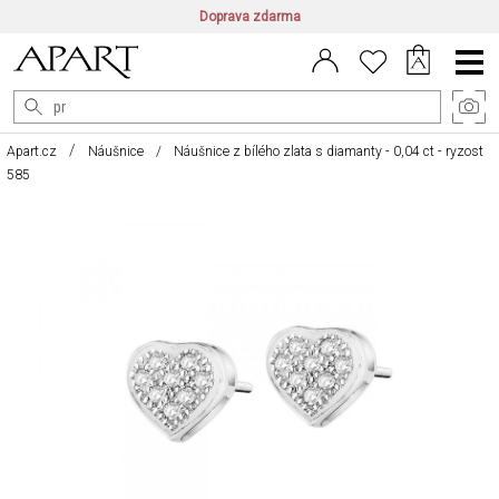
Doprava zdarma
CZ/CZK
|
EN/EUR
|
PL/PLN
Main
Menu
Apart.cz
Náušnice
Náušnice z bílého zlata s diamanty - 0,04 ct - ryzost
585