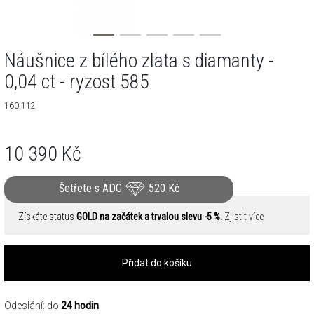
Náušnice z bílého zlata s diamanty -
0,04 ct - ryzost 585
160.112
10 390
Kč
Šetřete s ADC
520
Kč
Získáte status
GOLD na začátek a trvalou slevu -5 %.
Zjistit více
Přidat do košíku
Odeslání: do
24 hodin