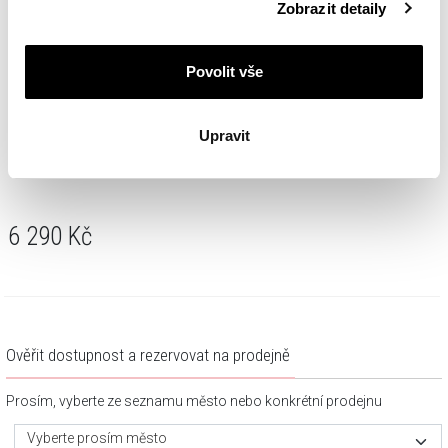
Zobrazit detaily
cookie najdete v
Zásadách ochrany osobních údajů
.
Povolit vše
Upravit
Přívěsek z bílého zlata s diamanty - srdce - 0,04 ct - ryzost 585
6 290
Kč
Ověřit dostupnost a rezervovat na prodejně
Prosím, vyberte ze seznamu město nebo konkrétní prodejnu
Vyberte prosím město