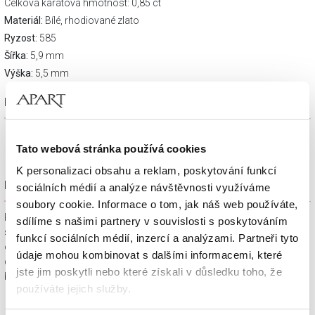
Celková karátová hmotnost: 0,85 ct
Materiál:
Bílé, rhodiované zlato
Ryzost:
585
Šířka:
5,9 mm
Výška:
5,5 mm
Popis výrobku
Tato webová stránka používá cookies
K personalizaci obsahu a reklam, poskytování funkcí
Dárkové balení zdarma
sociálních médií a analýze návštěvnosti využíváme
soubory cookie. Informace o tom, jak náš web používáte,
Klenotnické výrobky zakoupené na e-shopu Apart.cz obdržíte
sdílíme s našimi partnery v souvislosti s poskytováním
spolu s dárkovou krabičkou a taštičkou – v závislosti na
funkcí sociálních médií, inzercí a analýzami. Partneři tyto
objednaném sortimentu. Váš nákup se tak stane krásným
údaje mohou kombinovat s dalšími informacemi, které
dárkem, který můžete bez dalších příprav věnovat svým
jste jim poskytli nebo které získali v důsledku toho, že
blízkým.
používáte jejich služby.