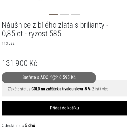
Náušnice z bílého zlata s brilianty -
0,85 ct - ryzost 585
110.522
131 900
Kč
Šetřete s ADC
6 595
Kč
Získáte status
GOLD na začátek a trvalou slevu -5 %.
Zjistit více
Přidat do košíku
Odeslání: do
5 dnů