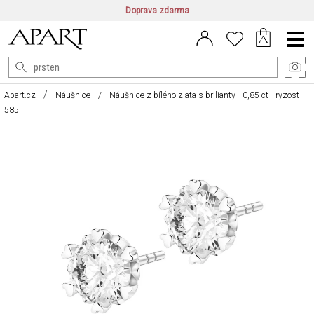
Doprava zdarma
CZ/CZK
|
EN/EUR
|
PL/PLN
Main
Menu
Apart.cz
Náušnice
Náušnice z bílého zlata s brilianty - 0,85 ct - ryzost
585