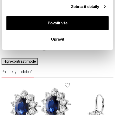
Podrobné informace o pravidlech používání souborů
Zobrazit detaily
cookie najdete v
Zásadách ochrany osobních údajů
.
Povolit vše
Upravit
High-contrast mode
Produkty podobné