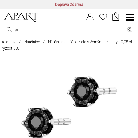
Doprava zdarma
CZ/CZK
|
EN/EUR
|
PL/PLN
Main
Menu
Apart.cz
Náušnice
Náušnice s bílého zlata s černými brilianty - 0,05 ct -
ryzost 585