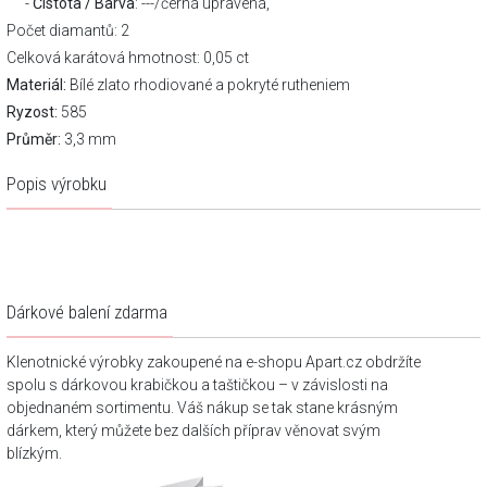
Čistota / Barva
: ---/černá upravená,
Počet diamantů: 2
Celková karátová hmotnost: 0,05 ct
Materiál:
Bílé zlato rhodiované a pokryté rutheniem
Ryzost:
585
Průměr:
3,3 mm
Popis výrobku
Dárkové balení zdarma
Klenotnické výrobky zakoupené na e-shopu Apart.cz obdržíte
spolu s dárkovou krabičkou a taštičkou – v závislosti na
objednaném sortimentu. Váš nákup se tak stane krásným
dárkem, který můžete bez dalších příprav věnovat svým
blízkým.