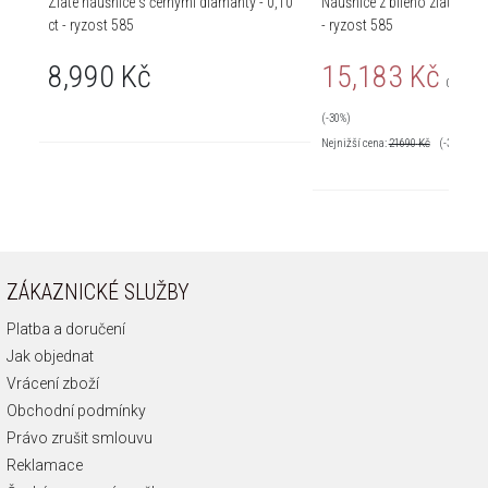
Zlaté náušnice s černými diamanty - 0,10
Náušnice z bílého zlata s brilianty - 0,20 ct
ct - ryzost 585
- ryzost 585
8,990 Kč
15,183 Kč
Cena pra
(-30%)
Nejnižší cena:
21690
Kč
(-30%)
ZÁKAZNICKÉ SLUŽBY
Platba a doručení
Jak objednat
Vrácení zboží
Obchodní podmínky
Právo zrušit smlouvu
Reklamace