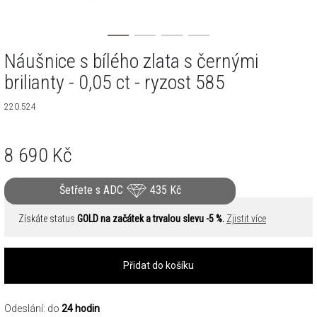
Náušnice s bílého zlata s černými
brilianty - 0,05 ct - ryzost 585
220.524
8 690
Kč
Šetřete s ADC
435
Kč
Získáte status
GOLD na začátek a trvalou slevu -5 %.
Zjistit více
Přidat do košíku
Odeslání: do
24 hodin