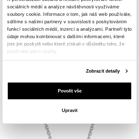
sociálních médií a analýze návštěvnosti využíváme
soubory cookie. Informace o tom, jak náš web používáte,
sdílíme s našimi partnery v souvislosti s poskytováním
funkcí sociálních médií, inzercí a analýzami. Partneři tyto
údaje mohou kombinovat s dalšími informacemi, které
jste jim poskytli nebo které získali v důsledku toho, že
Náušnice z bílého zlata s diamanty černými, upravený - 0,02 ct - ryzost 585
používáte jejich služby.
Podrobné informace o pravidlech používání souborů
8 390
Kč
Zobrazit detaily
cookie najdete v
Zásadách ochrany osobních údajů
.
Povolit vše
Upravit