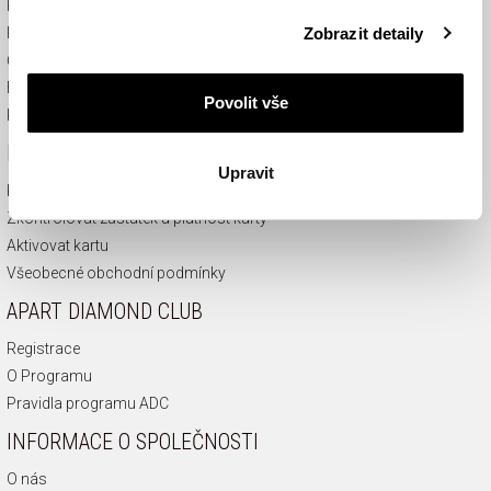
Právo zrušit smlouvu
Podrobné informace o pravidlech používání souborů
Zobrazit detaily
Reklamace
cookie najdete v
Zásadách ochrany osobních údajů
.
České puncovní značky
FAQ
Povolit vše
Kontakt
DÁRKOVÉ KARTY
Upravit
Koupit dárkovou kartu
Zkontrolovat zůstatek a platnost karty
Aktivovat kartu
Všeobecné obchodní podmínky
APART DIAMOND CLUB
Registrace
O Programu
Pravidla programu ADC
INFORMACE O SPOLEČNOSTI
O nás