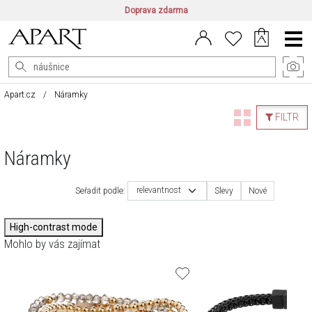
Doprava zdarma
CZ/CZK
|
EN/EUR
|
PL/PLN
Main
Menu
Apart.cz
Náramky
FILTR
Náramky
relevantnost
Seřadit podle:
Slevy
Nové
High-contrast mode
Mohlo by vás zajímat