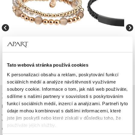
Pozlacený náramek z mosazi s acháty a
Náramek z ušlechtilé oceli a
skleněnými detaily
1,090 Kč
1,290 Kč
Tato webová stránka používá cookies
K personalizaci obsahu a reklam, poskytování funkcí
sociálních médií a analýze návštěvnosti využíváme
soubory cookie. Informace o tom, jak náš web používáte,
ZÁKAZNICKÉ SLUŽBY
sdílíme s našimi partnery v souvislosti s poskytováním
funkcí sociálních médií, inzercí a analýzami. Partneři tyto
Platba a doručení
údaje mohou kombinovat s dalšími informacemi, které
Jak objednat
jste jim poskytli nebo které získali v důsledku toho, že
Vrácení zboží
používáte jejich služby.
Obchodní podmínky