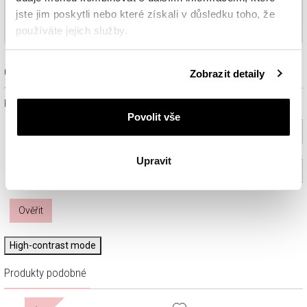
jste jim poskytli nebo které získali v důsledku toho, že
používáte jejich služby.
Podrobné informace o pravidlech používání souborů
Ověřit dostupnost a rezervovat na prodejně
Zobrazit detaily
cookie najdete v
Zásadách ochrany osobních údajů
.
Prosím, vyberte ze seznamu město nebo konkrétní prodejnu
Povolit vše
Vyberte prosím město
Upravit
Vyberte prodejnu (volitelný)
Ověřit
High-contrast mode
Produkty podobné