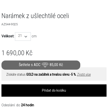
Narámek z ušlechtilé oceli
AZ544-9325
21
Velikost:
cm
1 690,00
Kč
Šetřete s ADC
85,00
Kč
Získáte status
GOLD na začátek a trvalou slevu -5 %.
Zjistit více
Přidat do košíku
Odeslání: do
24 hodin