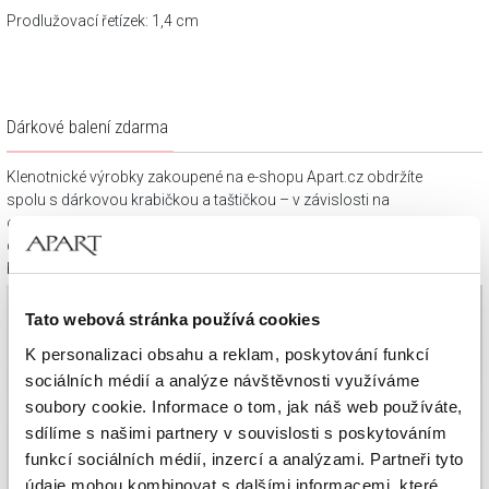
Prodlužovací řetízek: 1,4 cm
Dárkové balení zdarma
Klenotnické výrobky zakoupené na e-shopu Apart.cz obdržíte
spolu s dárkovou krabičkou a taštičkou – v závislosti na
objednaném sortimentu. Váš nákup se tak stane krásným
dárkem, který můžete bez dalších příprav věnovat svým
blízkým.
Tato webová stránka používá cookies
K personalizaci obsahu a reklam, poskytování funkcí
sociálních médií a analýze návštěvnosti využíváme
soubory cookie. Informace o tom, jak náš web používáte,
sdílíme s našimi partnery v souvislosti s poskytováním
funkcí sociálních médií, inzercí a analýzami. Partneři tyto
údaje mohou kombinovat s dalšími informacemi, které