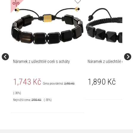
%
Náramek z ušlechtilé oceli s acháty
Náramek z ušlechtilé oceli 
1,743 Kč
1,890 Kč
Cena pravidelná:
2,490 Kč
(-30%)
Nejnižší cena:
2490
Kč
(-30%)