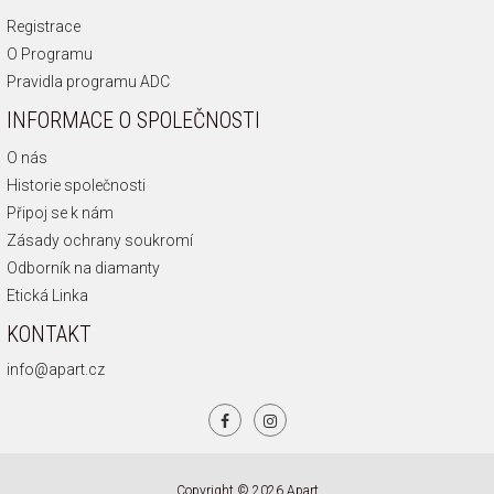
Registrace
O Programu
Pravidla programu ADC
INFORMACE O SPOLEČNOSTI
O nás
Historie společnosti
Připoj se k nám
Zásady ochrany soukromí
Odborník na diamanty
Etická Linka
KONTAKT
info@apart.cz
Copyright © 2026 Apart