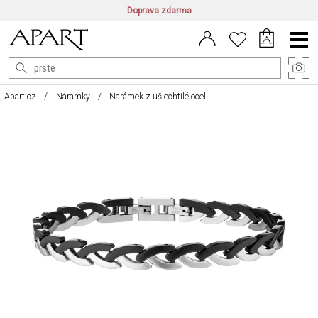
Doprava zdarma
CZ/CZK
|
EN/EUR
|
PL/PLN
Main
Menu
Apart.cz
Náramky
Narámek z ušlechtilé oceli