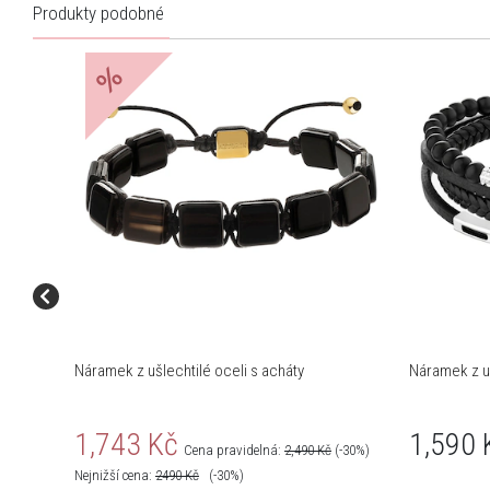
Produkty podobné
%
Náramek z ušlechtilé oceli s acháty
Náramek z uš
1,743 Kč
1,590 
Cena pravidelná:
2,490 Kč
(-30%)
Nejnižší cena:
2490
Kč
(-30%)