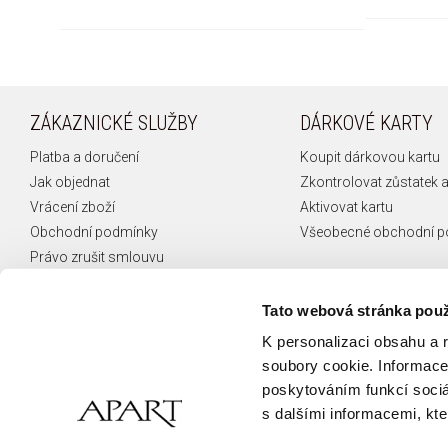
ZÁKAZNICKÉ SLUŽBY
DÁRKOVÉ KARTY
Platba a doručení
Koupit dárkovou kartu
Jak objednat
Zkontrolovat zůstatek a
Vrácení zboží
Aktivovat kartu
Obchodní podmínky
Všeobecné obchodní 
Právo zrušit smlouvu
Reklamace
České puncovní značky
Tato webová stránka použ
FAQ
K personalizaci obsahu a 
Kontakt
soubory cookie. Informace 
poskytováním funkcí sociá
s dalšími informacemi, kter