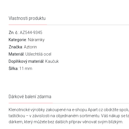
Vlastnosti produktu
Zn. č.
: AZ544-9345
Kategorie
:
Náramky
Značka
:
Aztorin
Materiál:
Ušlechtilá ocel
Doplňkový materiál:
Kaučuk
Šířka:
11 mm
Dárkové balení zdarma
Klenotnické výrobky zakoupené na e-shopu Apart.cz obdržíte spol
taštičkou – v závislosti na objednaném sortimentu. Váš nákup se 
dárkem, který můžete bez dalších příprav věnovat svým blízkým.