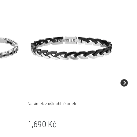
Narámek z ušlechtilé oceli
Náramek 
1,690 Kč
1,89