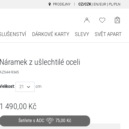
PRODEJNY
CZ/CZK
|
EN/EUR
|
PL/PLN
SLUŠENSTVÍ
DÁRKOVÉ KARTY
SLEVY
SVĚT APART
Náramek z ušlechtilé oceli
AZ544-9345
Velikost:
cm
21
1 490,00
Kč
Šetřete s ADC
75,00
Kč