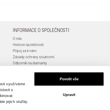
INFORMACE O SPOLEČNOSTI
O nás
Historie společnosti
Připoj se k nám
Zásady ochrany soukromí
Odborník na diamanty
Etická Linka
Povolit vše
nosti využíváme
slosti s
Upravit
KONTAKT
mbinovat
te jejich služby.
info@apart.cz