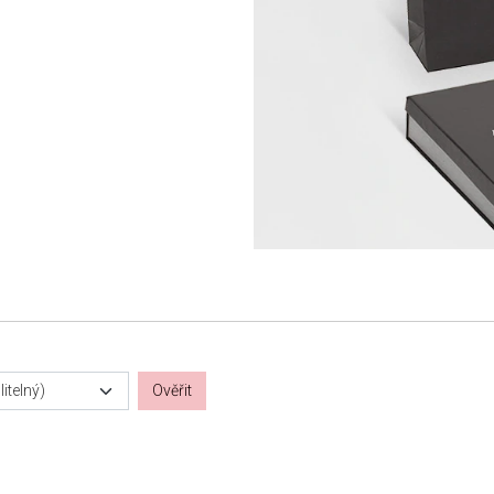
itelný)
Ověřit