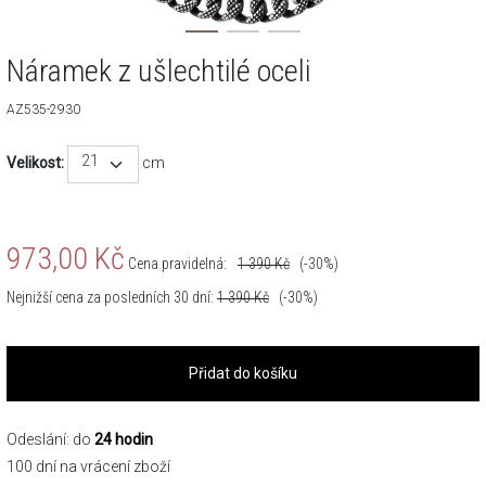
Náramek z ušlechtilé oceli
AZ535-2930
21
Velikost:
cm
973,00
Kč
Cena pravidelná:
1 390
Kč
(-30%)
Nejnižší cena za posledních 30 dní:
1 390
Kč
(-30%)
Přidat do košíku
Odeslání: do
24 hodin
100 dní na vrácení zboží