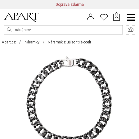
Doprava zdarma
CZ/CZK
|
EN/EUR
|
PL/PLN
Main
Menu
Apart.cz
Náramky
Náramek z ušlechtilé oceli