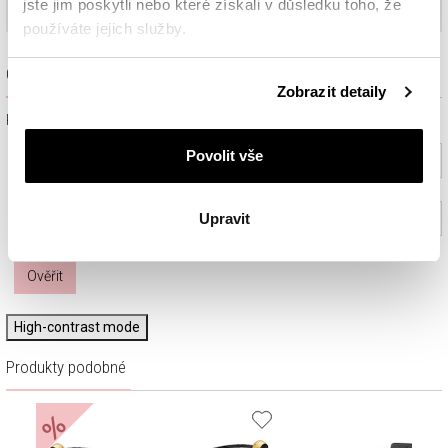
jste jim poskytli nebo které získali v důsledku toho, že
používáte jejich služby.
Ověřit dostupnost a rezervovat na prodejně
Podrobné informace o pravidlech používání souborů
Zobrazit detaily
cookie najdete v
Zásadách ochrany osobních údajů
.
Prosím, vyberte ze seznamu město nebo konkrétní prodejnu
Povolit vše
Vyberte prosím město
Vyberte prodejnu (volitelný)
Upravit
Ověřit
High-contrast mode
Produkty podobné
%