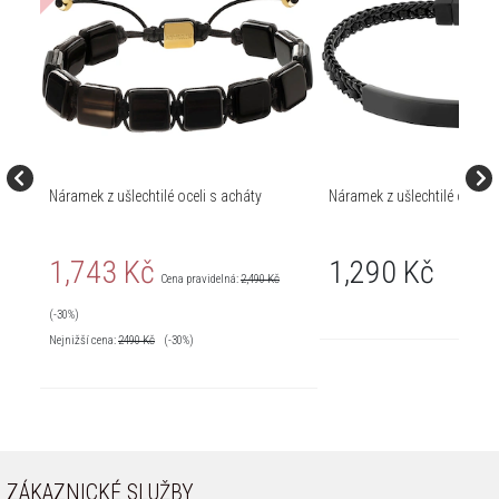
Náramek z ušlechtilé oceli s acháty
Náramek z ušlechtilé oceli a
1,743 Kč
1,290 Kč
Cena pravidelná:
2,490 Kč
(-30%)
Nejnižší cena:
2490
Kč
(-30%)
ZÁKAZNICKÉ SLUŽBY