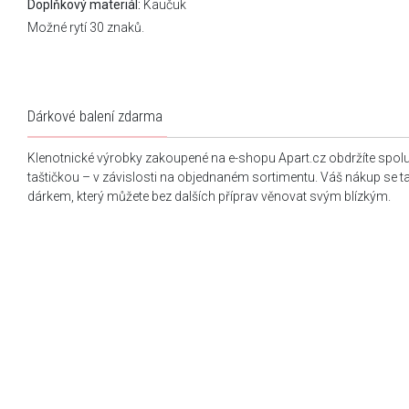
Doplňkový materiál:
Kaučuk
Možné rytí 30 znaků.
Dárkové balení zdarma
Klenotnické výrobky zakoupené na e-shopu Apart.cz obdržíte spol
taštičkou – v závislosti na objednaném sortimentu. Váš nákup se 
dárkem, který můžete bez dalších příprav věnovat svým blízkým.