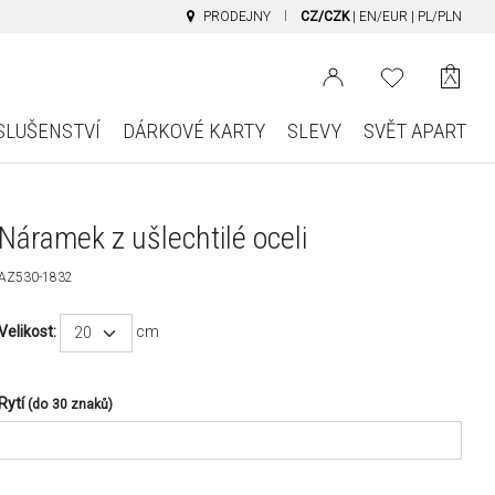
PRODEJNY
CZ/CZK
|
EN/EUR
|
PL/PLN
SLUŠENSTVÍ
DÁRKOVÉ KARTY
SLEVY
SVĚT APART
Náramek z ušlechtilé oceli
AZ530-1832
Velikost:
cm
20
Rytí
(do 30 znaků)