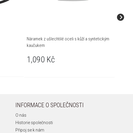
Náramek z ušlechtilé oceli s kůží a syntetickým
Náramek 
kaučukem
1,39
1,090 Kč
INFORMACE O SPOLEČNOSTI
O nás
Historie společnosti
Připoj se k nám