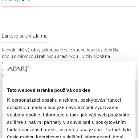
Dárkové balení zdarma
Klenotnické výrobky zakoupené na e-shopu Apart.cz obdržíte
spolu s dárkovou krabičkou a taštičkou – v závislosti na
objednaném sortimentu. Váš nákup se tak stane krásným
dárkem, který můžete bez dalších příprav věnovat svým
blízkým.
Tato webová stránka používá cookies
K personalizaci obsahu a reklam, poskytování funkcí
sociálních médií a analýze návštěvnosti využíváme
soubory cookie. Informace o tom, jak náš web používáte,
sdílíme s našimi partnery v souvislosti s poskytováním
funkcí sociálních médií, inzercí a analýzami. Partneři tyto
údaje mohou kombinovat s dalšími informacemi, které