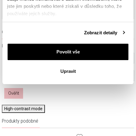
jste jim poskytli nebo které získali v důsledku toho, že
používáte jejich služby.
Podrobné informace o pravidlech používání souborů
Ověřit dostupnost a rezervovat na prodejně
Zobrazit detaily
cookie najdete v
Zásadách ochrany osobních údajů
.
Prosím, vyberte ze seznamu město nebo konkrétní prodejnu
Povolit vše
Vyberte prosím město
Upravit
Vyberte prodejnu (volitelný)
Ověřit
High-contrast mode
Produkty podobné