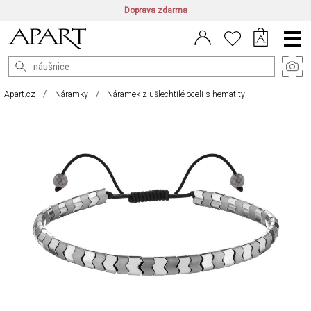
Doprava zdarma
CZ/CZK
|
EN/EUR
|
PL/PLN
Main
Menu
Apart.cz
Náramky
Náramek z ušlechtilé oceli s hematity