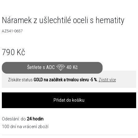
Náramek z ušlechtilé oceli s hematity
AZ541-0657
790
Kč
Šetřete s ADC
40
Kč
Získáte status
GOLD na začátek a trvalou slevu -5 %.
Zjistit více
Přidat do košíku
Odeslání: do
24 hodin
100 dní na vrácení zboží