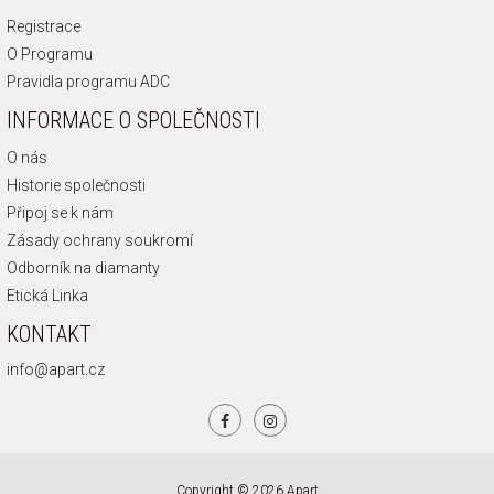
Registrace
O Programu
Pravidla programu ADC
INFORMACE O SPOLEČNOSTI
O nás
Historie společnosti
Připoj se k nám
Zásady ochrany soukromí
Odborník na diamanty
Etická Linka
KONTAKT
info@apart.cz
Copyright © 2026 Apart