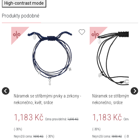
High-contrast mode
Produkty podobné
%
%
Náramek se stříbrnými prvky a zirkony -
Náramek se stříbrnými prvky
nekonečno, květ, srdce
nekonečno, srdce
1,183 Kč
1,183 Kč
Cena pravidelná:
1,690 Kč
Cena pravid
(-30%)
(-30%)
Nejnižší cena:
1690
Kč
(-30%)
Nejnižší cena:
1690
Kč
(-30%)