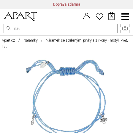
Doprava zdarma
CZ/CZK
|
EN/EUR
|
PL/PLN
Main
Menu
Apart.cz
Náramky
Náramek se stříbrnými prvky a zirkony - motýl, květ,
list