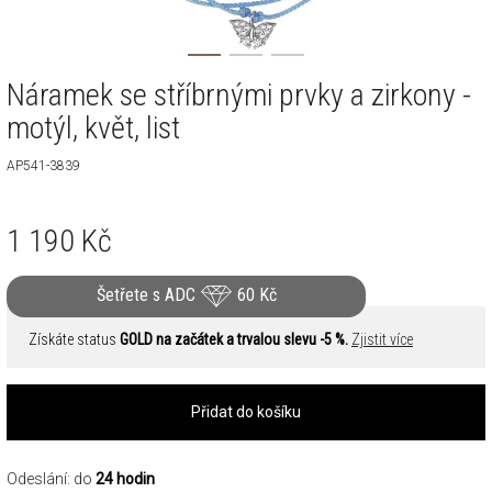
Náramek se stříbrnými prvky a zirkony -
motýl, květ, list
AP541-3839
1 190
Kč
Šetřete s ADC
60
Kč
Získáte status
GOLD na začátek a trvalou slevu -5 %.
Zjistit více
Přidat do košíku
Odeslání: do
24 hodin