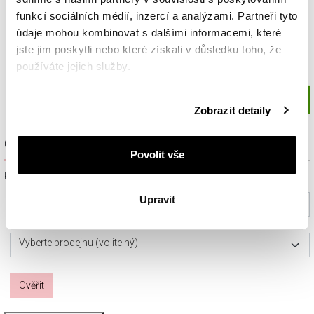
funkcí sociálních médií, inzercí a analýzami. Partneři tyto
údaje mohou kombinovat s dalšími informacemi, které
jste jim poskytli nebo které získali v důsledku toho, že
používáte jejich služby.
Podrobné informace o pravidlech používání souborů
Zobrazit detaily
cookie najdete v
Zásadách ochrany osobních údajů
.
Ověřit dostupnost a rezervovat na prodejně
Povolit vše
Prosím, vyberte ze seznamu město nebo konkrétní prodejnu
Upravit
Vyberte prosím město
Vyberte prodejnu (volitelný)
Ověřit