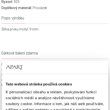
Ryzost:
925
Doplňkový materiál:
Provázek
Popis výrobku
Šířka prvku motýl: 9 mm
Dárkové balení zdarma
Klenotnické výrobky zakoupené na e-shopu Apart.cz obdržíte
spolu s dárkovou krabičkou a taštičkou – v závislosti na
objednaném sortimentu. Váš nákup se tak stane krásným
dárkem, který můžete bez dalších příprav věnovat svým
Tato webová stránka používá cookies
blízkým.
K personalizaci obsahu a reklam, poskytování funkcí
sociálních médií a analýze návštěvnosti využíváme
soubory cookie. Informace o tom, jak náš web používáte,
sdílíme s našimi partnery v souvislosti s poskytováním