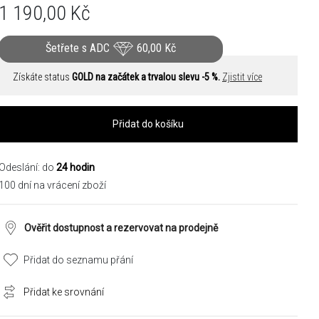
1 190,00
Kč
Šetřete s ADC
60,00
Kč
Získáte status
GOLD na začátek a trvalou slevu -5 %.
Zjistit více
Přidat do košíku
Odeslání: do
24 hodin
100 dní na vrácení zboží
Ověřit dostupnost a rezervovat na prodejně
Přidat do seznamu přání
Přidat ke srovnání