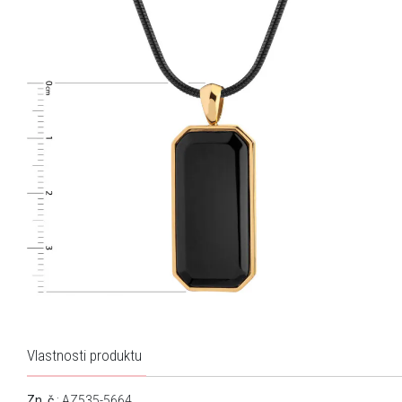
Vlastnosti produktu
Zn. č.
: AZ535-5664