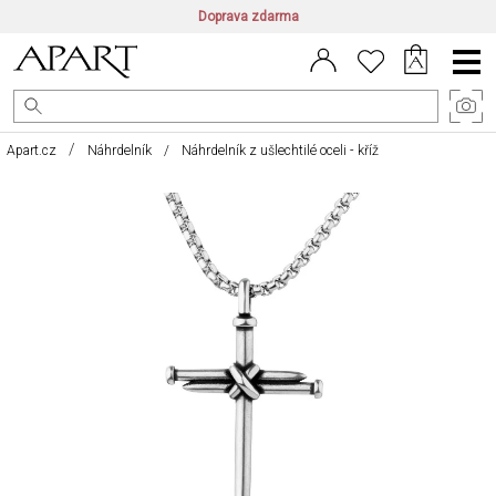
Doprava zdarma
CZ/CZK
|
EN/EUR
|
PL/PLN
Main
Menu
Apart.cz
Náhrdelník
Náhrdelník z ušlechtilé oceli - kříž