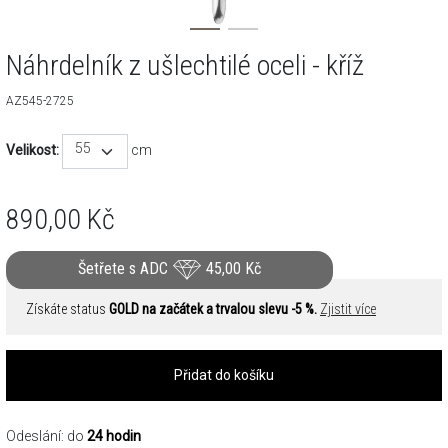
Náhrdelník z ušlechtilé oceli - kříž
AZ545-2725
55
Velikost:
cm
890,00
Kč
Šetřete s ADC
45,00
Kč
Získáte status
GOLD na začátek a trvalou slevu -5 %.
Zjistit více
Přidat do košíku
Odeslání: do
24 hodin