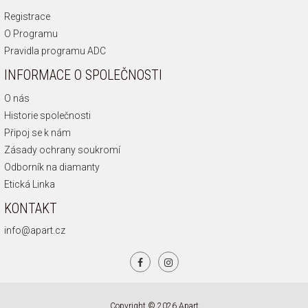
Registrace
O Programu
Pravidla programu ADC
INFORMACE O SPOLEČNOSTI
O nás
Historie společnosti
Připoj se k nám
Zásady ochrany soukromí
Odborník na diamanty
Etická Linka
KONTAKT
info@apart.cz
Copyright © 2026 Apart