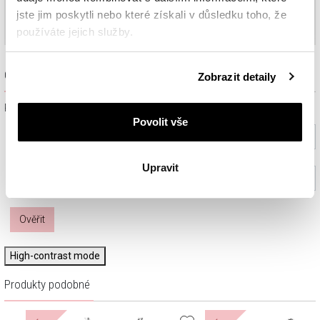
jste jim poskytli nebo které získali v důsledku toho, že
používáte jejich služby.
Podrobné informace o pravidlech používání souborů
Ověřit dostupnost a rezervovat na prodejně
Zobrazit detaily
cookie najdete v
Zásadách ochrany osobních údajů
.
Prosím, vyberte ze seznamu město nebo konkrétní prodejnu
Povolit vše
Vyberte prosím město
Upravit
Vyberte prodejnu (volitelný)
Ověřit
High-contrast mode
Produkty podobné