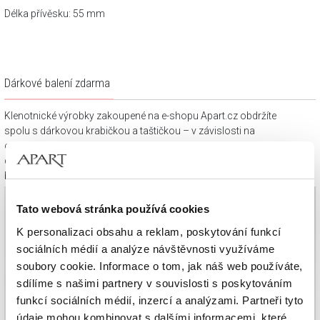
Délka přívěsku: 55 mm
Dárkové balení zdarma
Klenotnické výrobky zakoupené na e-shopu Apart.cz obdržíte
spolu s dárkovou krabičkou a taštičkou – v závislosti na
objednaném sortimentu. Váš nákup se tak stane krásným
dárkem, který můžete bez dalších příprav věnovat svým
blízkým.
Tato webová stránka používá cookies
K personalizaci obsahu a reklam, poskytování funkcí
sociálních médií a analýze návštěvnosti využíváme
soubory cookie. Informace o tom, jak náš web používáte,
sdílíme s našimi partnery v souvislosti s poskytováním
funkcí sociálních médií, inzercí a analýzami. Partneři tyto
údaje mohou kombinovat s dalšími informacemi, které