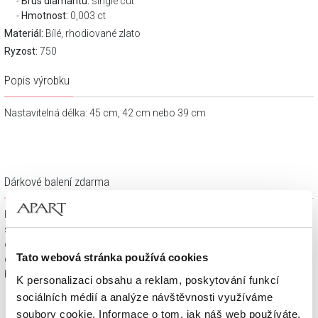
Brus diamantu:
single cut
Hmotnost:
0,003 ct
Materiál:
Bílé, rhodiované zlato
Ryzost:
750
Popis výrobku
Nastavitelná délka: 45 cm, 42 cm nebo 39 cm
Dárkové balení zdarma
Klenotnické výrobky zakoupené na e-shopu Apart.cz obdržíte
spolu s dárkovou krabičkou a taštičkou – v závislosti na
objednaném sortimentu. Váš nákup se tak stane krásným
Tato webová stránka používá cookies
dárkem, který můžete bez dalších příprav věnovat svým
blízkým.
K personalizaci obsahu a reklam, poskytování funkcí
sociálních médií a analýze návštěvnosti využíváme
soubory cookie. Informace o tom, jak náš web používáte,