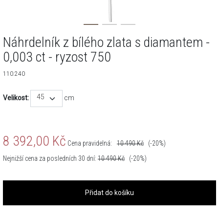
Náhrdelník z bílého zlata s diamantem -
0,003 ct - ryzost 750
110.240
45
Velikost:
cm
8 392,00
Kč
Cena pravidelná:
10 490
Kč
(-20%)
Nejnižší cena za posledních 30 dní:
10 490
Kč
(-20%)
Přidat do košíku