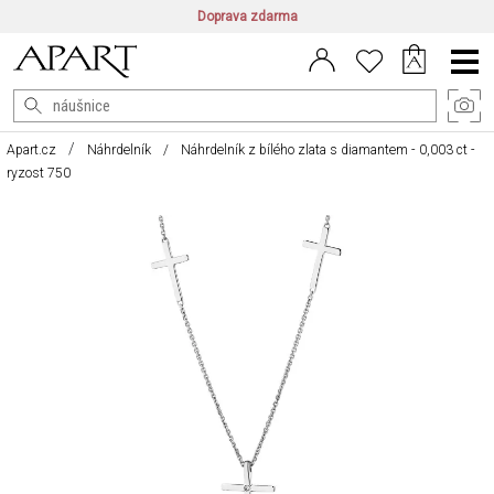
Doprava zdarma
CZ/CZK
|
EN/EUR
|
PL/PLN
Main
Menu
Apart.cz
Náhrdelník
Náhrdelník z bílého zlata s diamantem - 0,003 ct -
ryzost 750