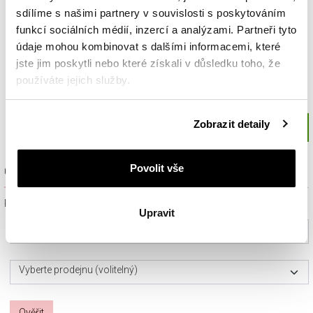
sdílíme s našimi partnery v souvislosti s poskytováním
funkcí sociálních médií, inzercí a analýzami. Partneři tyto
údaje mohou kombinovat s dalšími informacemi, které
jste jim poskytli nebo které získali v důsledku toho, že
používáte jejich služby.
Podrobné informace o pravidlech používání souborů
Zobrazit detaily
cookie najdete v
Zásadách ochrany osobních údajů
.
Povolit vše
Ověřit dostupnost a rezervovat na prodejně
Prosím, vyberte ze seznamu město nebo konkrétní prodejnu
Upravit
Vyberte prosím město
Vyberte prodejnu (volitelný)
Ověřit