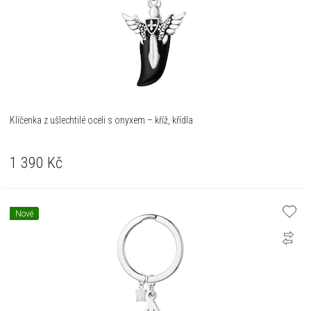
Klíčenka z ušlechtilé oceli s onyxem – kříž, křídla
1 390
Kč
Nové