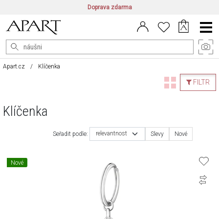
Doprava zdarma
CZ/CZK
|
EN/EUR
|
PL/PLN
Main
Menu
Apart.cz
Klíčenka
FILTR
Klíčenka
relevantnost
Seřadit podle:
Slevy
Nové
Nové