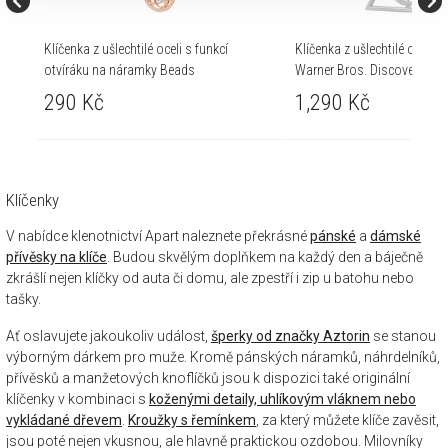
Klíčenka z ušlechtilé oceli s funkcí
Klíčenka z ušlechtilé oceli –
otvíráku na náramky Beads
Warner Bros. Discovery
290 Kč
1,290 Kč
Klíčenky
V nabídce klenotnictví Apart naleznete překrásné
pánské
a
dámské
přívěsky na klíče
. Budou skvělým doplňkem na každý den a báječně
zkrášlí nejen klíčky od auta či domu, ale zpestří i zip u batohu nebo
tašky.
Ať oslavujete jakoukoliv událost,
šperky od značky Aztorin
se stanou
výborným dárkem pro muže. Kromě pánských náramků, náhrdelníků,
přívěsků a manžetových knoflíčků jsou k dispozici také originální
klíčenky v kombinaci s
koženými detaily, uhlíkovým vláknem nebo
vykládané dřevem
.
Kroužky s řemínkem
, za který můžete klíče zavěsit,
jsou poté nejen vkusnou, ale hlavně praktickou ozdobou. Milovníky