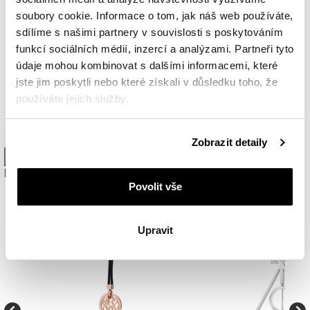
soubory cookie. Informace o tom, jak náš web používáte,
sdílíme s našimi partnery v souvislosti s poskytováním
funkcí sociálních médií, inzercí a analýzami. Partneři tyto
údaje mohou kombinovat s dalšími informacemi, které
Klíčenka z ušlechtilé oceli s funkcí otvíráku na náramky Beads
jste jim poskytli nebo které získali v důsledku toho, že
používáte jejich služby.
290
Kč
Podrobné informace o pravidlech používání souborů
Zobrazit detaily
cookie najdete v
Zásadách ochrany osobních údajů
.
High-contrast mode
Mohlo by vás zajímat
Povolit vše
Nové
Upravit