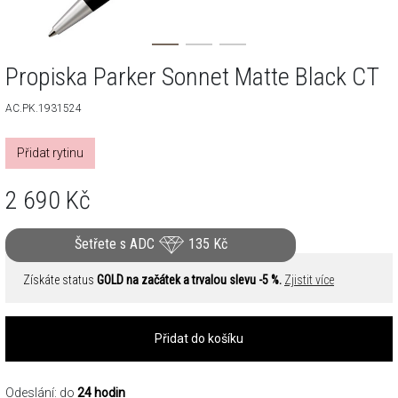
Propiska Parker Sonnet Matte Black CT
AC.PK.1931524
Přidat rytinu
2 690
Kč
Šetřete s ADC
135
Kč
Získáte status
GOLD na začátek a trvalou slevu -5 %.
Zjistit více
Přidat do košíku
Odeslání: do
24 hodin