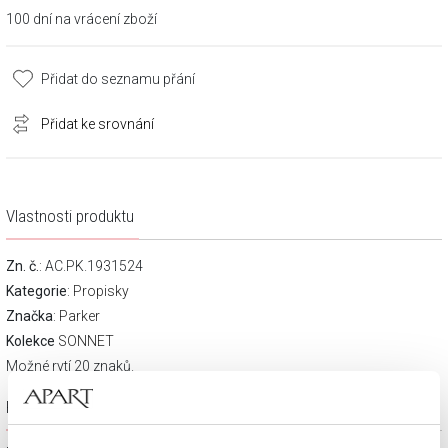
100 dní na vrácení zboží
Přidat do seznamu přání
Přidat ke srovnání
Vlastnosti produktu
Zn. č.
: AC.PK.1931524
Kategorie
:
Propisky
Značka
:
Parker
Kolekce
SONNET
Možné rytí 20 znaků.
Popis výrobku