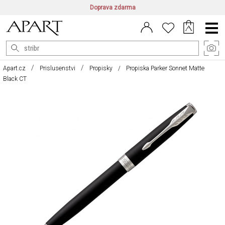
Doprava zdarma
CZ/CZK
|
EN/EUR
|
PL/PLN
Main
Menu
Apart.cz
Prislusenstvi
Propisky
Propiska Parker Sonnet Matte
Black CT