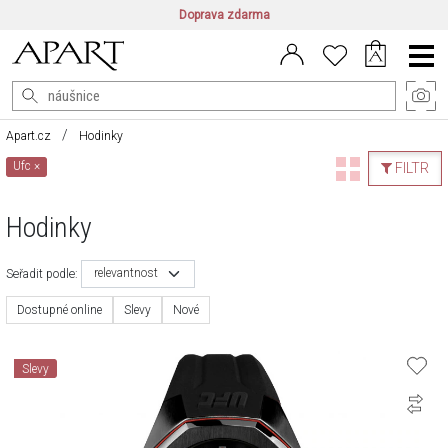
Doprava zdarma
CZ/CZK
|
EN/EUR
|
PL/PLN
Main
Menu
Apart.cz
Hodinky
Ufc
×
FILTR
Hodinky
relevantnost
Seřadit podle:
Dostupné online
Slevy
Nové
Slevy