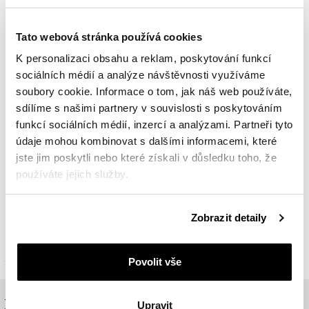
Tato webová stránka používá cookies
K personalizaci obsahu a reklam, poskytování funkcí
sociálních médií a analýze návštěvnosti využíváme
soubory cookie. Informace o tom, jak náš web používáte,
sdílíme s našimi partnery v souvislosti s poskytováním
funkcí sociálních médií, inzercí a analýzami. Partneři tyto
údaje mohou kombinovat s dalšími informacemi, které
jste jim poskytli nebo které získali v důsledku toho, že
používáte jejich služby.
Timex UFC Core Shock
Podrobné informace o pravidlech používání souborů
Zobrazit detaily
cookie najdete v
Zásadách ochrany osobních údajů
.
1 769
Kč
Cena pravidelná:
2 519
Kč
(-30%)
Nejnižší cena:
2 519
Kč
(-30%)
Povolit vše
ZÁKAZNICKÉ SLUŽBY
Upravit