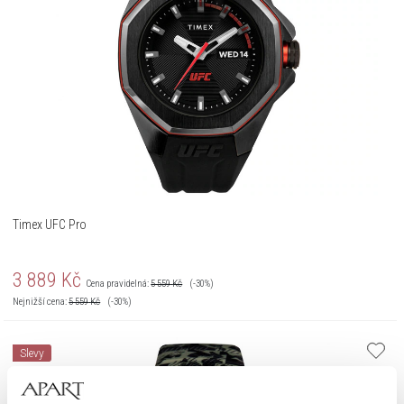
Timex UFC Pro
3 889
Kč
Cena pravidelná:
5 559
Kč
(-30%)
Nejnižší cena:
5 559
Kč
(-30%)
Slevy