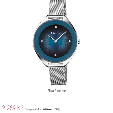
Elixa Finesse
2 269
Kč
Cena pravidelná:
3 239
Kč
(-30%)