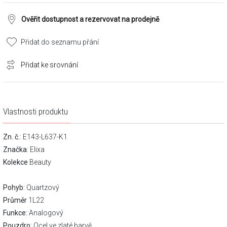
Ověřit dostupnost a rezervovat na prodejně
Přidat do seznamu přání
Přidat ke srovnání
Vlastnosti produktu
Zn. č.
: E143-L637-K1
Značka
:
Elixa
Kolekce
Beauty
Pohyb:
Quartzový
Průměr
1L22
Funkce:
Analogový
Pouzdro
: Ocel ve zlaté barvě