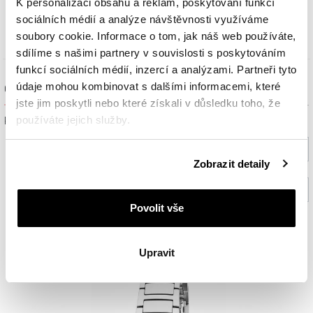
K personalizaci obsahu a reklam, poskytování funkcí
2 879
Kč
sociálních médií a analýze návštěvnosti využíváme
soubory cookie. Informace o tom, jak náš web používáte,
sdílíme s našimi partnery v souvislosti s poskytováním
funkcí sociálních médií, inzercí a analýzami. Partneři tyto
údaje mohou kombinovat s dalšími informacemi, které
Ověřit dostupnost a rezervovat na prodejně
jste jim poskytli nebo které získali v důsledku toho, že
používáte jejich služby.
Prosím, vyberte ze seznamu město nebo konkrétní prodejnu
Vyberte prosím město
Podrobné informace o pravidlech používání souborů
Zobrazit detaily
cookie najdete v
Zásadách ochrany osobních údajů
.
Vyberte prodejnu (volitelný)
Povolit vše
Ověřit
Upravit