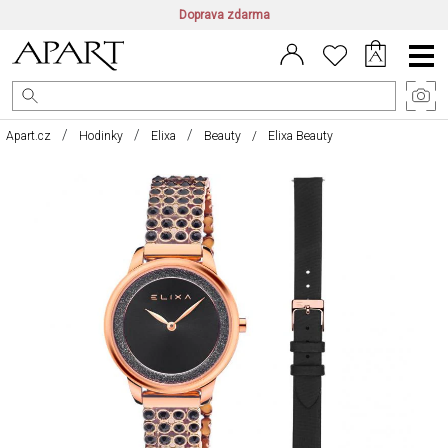
Doprava zdarma
CZ/CZK
|
EN/EUR
|
PL/PLN
Main
Menu
Apart.cz
Hodinky
Elixa
Beauty
Elixa Beauty