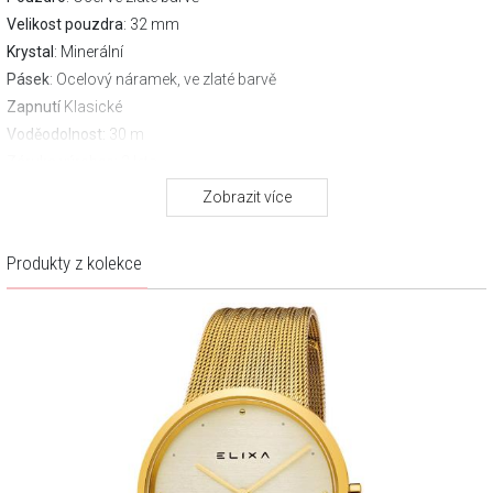
Velikost pouzdra
: 32 mm
Krystal
: Minerální
Pásek
: Ocelový náramek, ve zlaté barvě
Zapnutí
Klasické
Voděodolnost:
30 m
Záruka výrobce:
2 leta
Stáhněte si návod
Zobrazit více
Produkty z kolekce