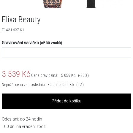
Elixa Beauty
E143-L637-K1
Gravírování na víčko
(až 30 znaků)
3 539
Kč
Cena pravidelná:
5 059
Kč
(-30%)
Nejnižší cena za posledních 30 dní:
5 059
Kč
(0%)
Přidat do košíku
Odeslání: do 24 hodin
100 dní na vrácení zboží