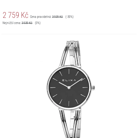
2 759
Kč
Cena pravidelná:
3 939
Kč
(-30%)
Nejnižší cena:
3 939
Kč
(0%)