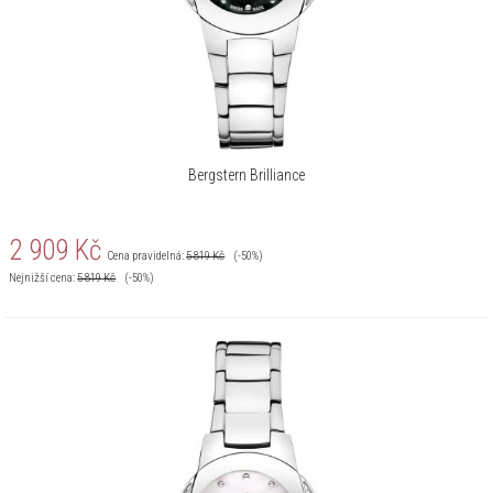
Bergstern Brilliance
2 909
Kč
Cena pravidelná:
5 819
Kč
(-50%)
Nejnižší cena:
5 819
Kč
(-50%)