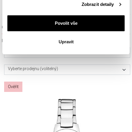
Zobrazit detaily
Nejnižší cena:
4 939
Kč
(-50%)
cookie najdete v
Zásadách ochrany osobních údajů
.
Povolit vše
Ověřit dostupnost a rezervovat na prodejně
Prosím, vyberte ze seznamu město nebo konkrétní prodejnu
Upravit
Vyberte prosím město
Vyberte prodejnu (volitelný)
Ověřit