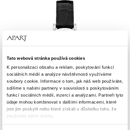
Tato webová stránka používá cookies
K personalizaci obsahu a reklam, poskytování funkcí
sociálních médií a analýze návštěvnosti využíváme
soubory cookie. Informace o tom, jak náš web používáte,
sdílíme s našimi partnery v souvislosti s poskytováním
funkcí sociálních médií, inzercí a analýzami. Partneři tyto
údaje mohou kombinovat s dalšími informacemi, které
Bergstern Brilliance
jste jim poskytli nebo které získali v důsledku toho, že
používáte jejich služby.
2 469
Kč
Cena pravidelná:
4 939
Kč
(-50%)
Podrobné informace o pravidlech používání souborů