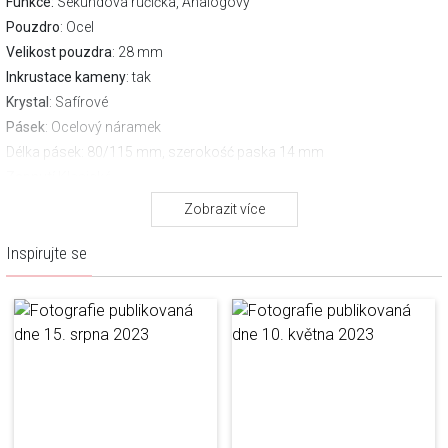
Funkce:
Sekundová ručička, Analogový
Pouzdro
: Ocel
Velikost pouzdra
: 28 mm
Inkrustace kameny
: tak
Krystal
: Safírové
Pásek
: Ocelový náramek
Délka pásek
: 80/115 mm, szerokość paska 14 mm
Zapnutí
Klasické
Voděodolnost:
30 m
Zobrazit více
Záruka výrobce:
3 leta
Inspirujte se
Stáhněte si návod