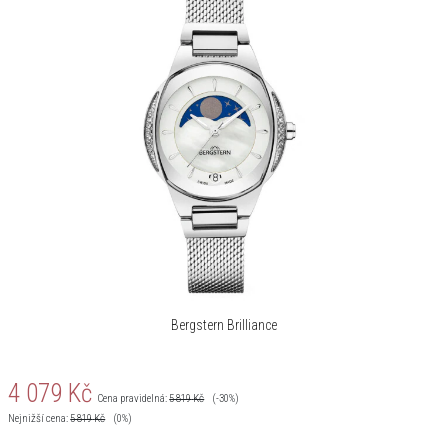
Bergstern Brilliance
4 079
Kč
Cena pravidelná:
5 819
Kč
(-30%)
Nejnižší cena:
5 819
Kč
(0%)