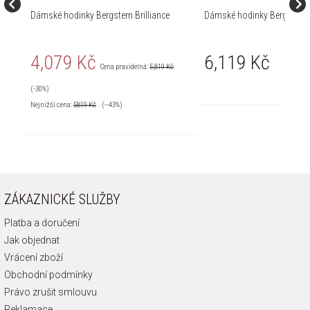
Dámské hodinky Bergstern Brilliance
Dámské hodinky Bergstern B
4,079 Kč
6,119 Kč
Cena pravidelná:
5,819 Kč
(-30%)
Nejnižší cena:
5819
Kč
(--43%)
ZÁKAZNICKÉ SLUŽBY
Platba a doručení
Jak objednat
Vrácení zboží
Obchodní podmínky
Právo zrušit smlouvu
Reklamace