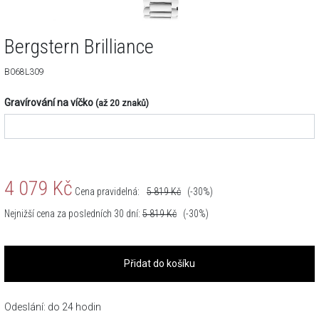
Bergstern Brilliance
B068L309
Gravírování na víčko
(až 20 znaků)
4 079
Kč
Cena pravidelná:
5 819
Kč
(-30%)
Nejnižší cena za posledních 30 dní:
5 819
Kč
(-30%)
Přidat do košíku
Odeslání: do 24 hodin