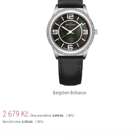
Bergstern Brilliance
2 679
Kč
Cena pravidelná:
5 349
Kč
(-50%)
Nejnižší cena:
3 749
Kč
(-30%)