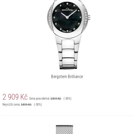
Bergstern Brilliance
2 909
Kč
Cena pravidelná:
5 819
Kč
(-50%)
Nejnižší cena:
5 819
Kč
(-50%)