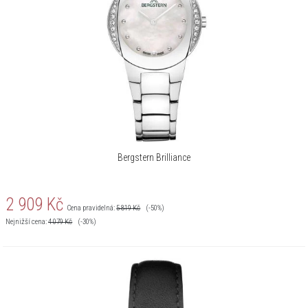
Bergstern Brilliance
2 909
Kč
Cena pravidelná:
5 819
Kč
(-50%)
Nejnižší cena:
4 079
Kč
(-30%)