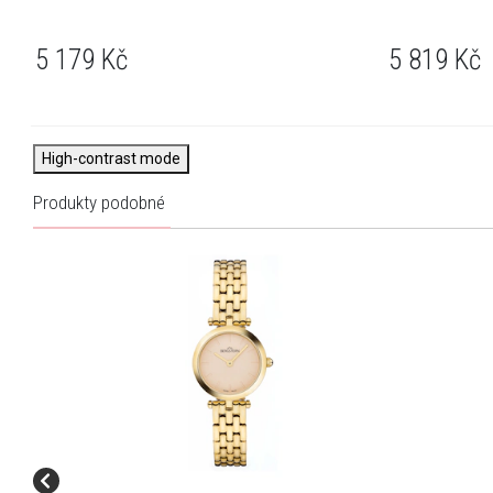
5 179
Kč
5 819
Kč
High-contrast mode
Produkty podobné