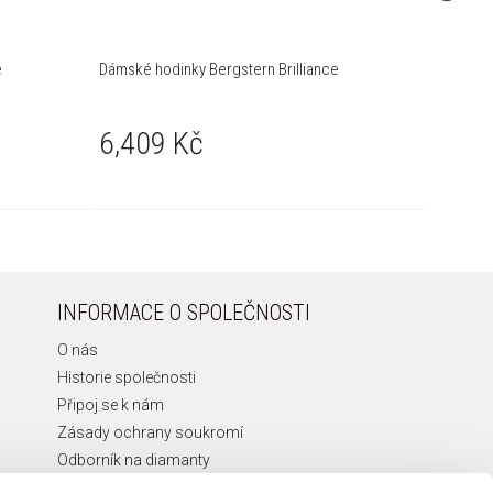
e
Dámské hodinky Bergstern Brilliance
Dámské h
6,409 Kč
5,81
INFORMACE O SPOLEČNOSTI
O nás
Historie společnosti
Připoj se k nám
Zásady ochrany soukromí
Odborník na diamanty
Etická Linka