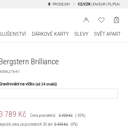
PRODEJNY
CZ/CZK
|
EN/EUR
|
PL/PLN
SLUŠENSTVÍ
DÁRKOVÉ KARTY
SLEVY
SVĚT APART
Bergstern Brilliance
B059L276-K1
Gravírování na víčko
(až 24 znaků)
3 789
Kč
Cena pravidelná:
5 409
Kč
(-30%)
Nejnižší cena za posledních 30 dní:
5 409
Kč
(0%)