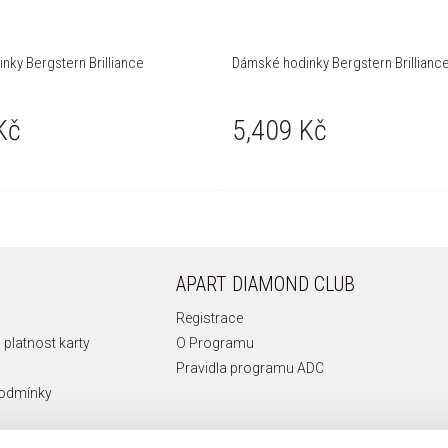
nky Bergstern Brilliance
Dámské hodinky Bergstern Brillianc
Kč
5,409 Kč
APART DIAMOND CLUB
Registrace
 platnost karty
O Programu
Pravidla programu ADC
podmínky