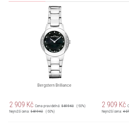
Bergstern Brilliance
2 909
Kč
2 909
Kč
Cena pravidelná:
5 819
Kč
(-50%)
C
Nejnižší cena:
5 819
Kč
(-50%)
Nejnižší cena:
4 0