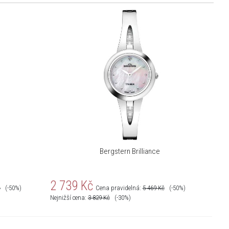
Bergstern Brilliance
2 739
Kč
č
(-50%)
Cena pravidelná:
5 469
Kč
(-50%)
Nejnižší cena:
3 829
Kč
(-30%)