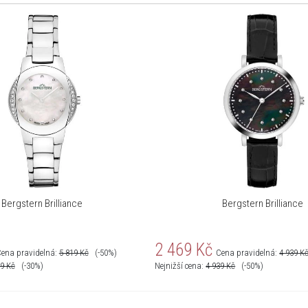
Bergstern Brilliance
Bergstern Brilliance
2 469
Kč
ena pravidelná:
5 819
Kč
(-50%)
Cena pravidelná:
4 939
K
79
Kč
(-30%)
Nejnižší cena:
4 939
Kč
(-50%)