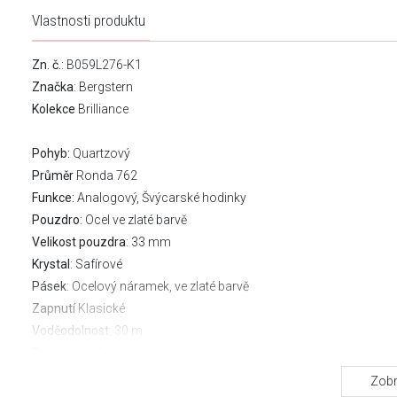
Vlastnosti produktu
Zn. č.
: B059L276-K1
Značka
:
Bergstern
Kolekce
Brilliance
Pohyb:
Quartzový
Průměr
Ronda 762
Funkce:
Analogový, Švýcarské hodinky
Pouzdro
: Ocel ve zlaté barvě
Velikost pouzdra
: 33 mm
Krystal
: Safírové
Pásek
: Ocelový náramek, ve zlaté barvě
Zapnutí
Klasické
Voděodolnost:
30 m
Záruka výrobce:
3 leta
Stáhněte si návod
Zobr