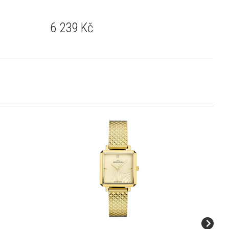
6 239
Kč