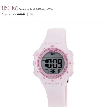
853
Kč
Cena pravidelná:
1 709
Kč
(-50%)
Nejnižší cena:
1 189
Kč
(-30%)