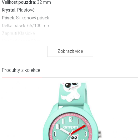
Velikost pouzdra
: 32 mm
Krystal
: Plastové
Pásek
: Silikonový pásek
Délka pásek
: 65/100 mm
Zapnutí
Klasické
Voděodolnost:
50 m
Záruka výrobce:
2 leta
Zobrazit více
Stáhněte si návod
Produkty z kolekce