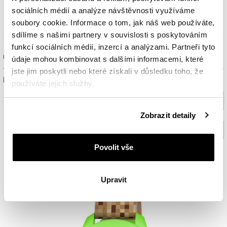
1 059
Kč
sociálních médií a analýze návštěvnosti využíváme
soubory cookie. Informace o tom, jak náš web používáte,
sdílíme s našimi partnery v souvislosti s poskytováním
funkcí sociálních médií, inzercí a analýzami. Partneři tyto
Ověřit dostupnost a rezervovat na prodejně
údaje mohou kombinovat s dalšími informacemi, které
jste jim poskytli nebo které získali v důsledku toho, že
Prosím, vyberte ze seznamu město nebo konkrétní prodejnu
používáte jejich služby.
Vyberte prosím město
Podrobné informace o pravidlech používání souborů
Zobrazit detaily
cookie najdete v
Zásadách ochrany osobních údajů
.
Vyberte prodejnu (volitelný)
Povolit vše
Ověřit
Upravit