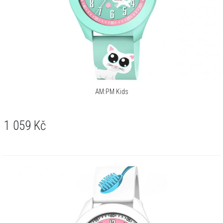
AM:PM Kids
1 059
Kč