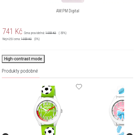
AM:PM Digital
741
Kč
Cena pravidelná:
1 059
Kč
(-30%)
Nejnižší cena:
1 059
Kč
(0%)
High-contrast mode
Produkty podobné