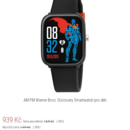
AM:PM Warner Bros. Discovery Smartwatch pro děti
939
Kč
Cena pravidelná:
1 879
Kč
(-50%)
Nejnižší cena:
1 319
Kč
(-30%)