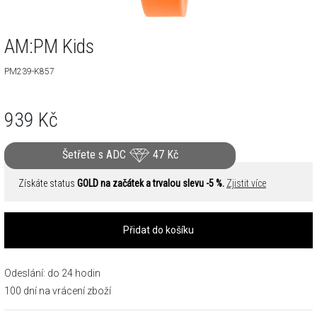
AM:PM Kids
PM239-K857
939
Kč
Šetřete s ADC
47
Kč
Získáte status
GOLD na začátek a trvalou slevu -5 %.
Zjistit více
Přidat do košíku
Odeslání: do 24 hodin
100 dní na vrácení zboží