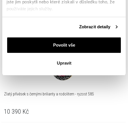
jste jim poskytli nebo které získali v důsledku toho, že
používáte jejich služby.
Zlato 585
Podrobné informace o pravidlech používání souborů
Zobrazit detaily
cookie najdete v
Zásadách ochrany osobních údajů
.
Povolit vše
Upravit
Zlatý přívěsek s černými brilianty a rodolitem - ryzost 585
10 390
Kč