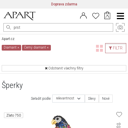
Doprava zdarma
CZ/CZK
|
EN/EUR
|
PL/PLN
Main
Menu
Apart.cz
Diamant
×
Černý diamant
×
FILTR
Odstranit všechny filtry
Šperky
relevantnost
Seřadit podle:
Slevy
Nové
Zlato 750