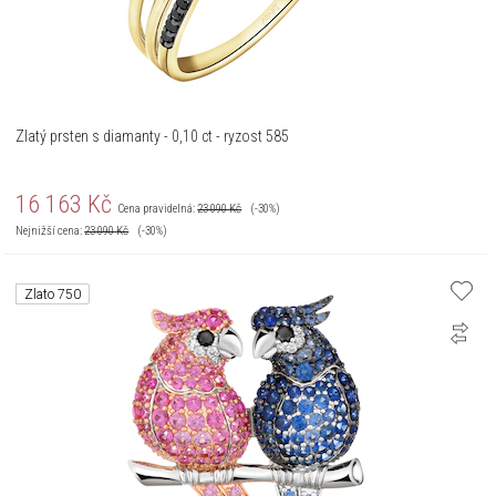
Zlatý prsten s diamanty - 0,10 ct - ryzost 585
16 163
Kč
Cena pravidelná:
23 090
Kč
(-30%)
Nejnižší cena:
23 090
Kč
(-30%)
Zlato 750