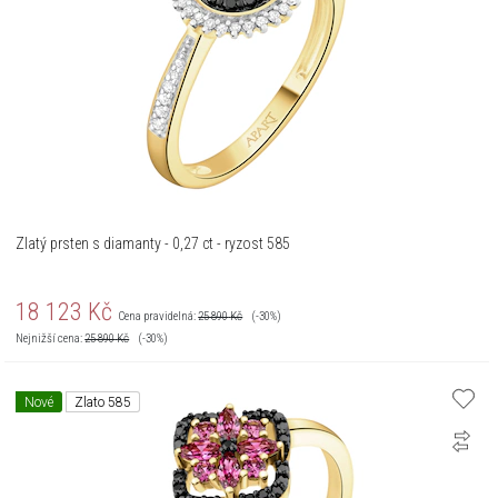
Zlatý prsten s diamanty - 0,27 ct - ryzost 585
18 123
Kč
Cena pravidelná:
25 890
Kč
(-30%)
Nejnižší cena:
25 890
Kč
(-30%)
Nové
Zlato 585