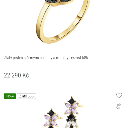
Zlatý prsten s černými brilianty a rodolity - ryzost 585
22 290
Kč
Nové
Zlato 585