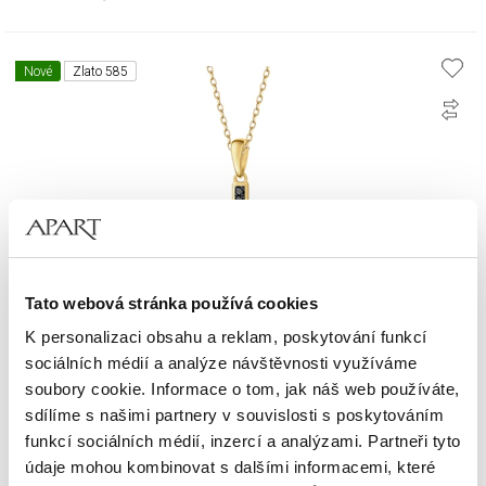
Nové
Zlato 585
Tato webová stránka používá cookies
K personalizaci obsahu a reklam, poskytování funkcí
sociálních médií a analýze návštěvnosti využíváme
Zlatý přívěsek s černými brilianty - kříž - 0,27 ct - ryzost 585
soubory cookie. Informace o tom, jak náš web používáte,
sdílíme s našimi partnery v souvislosti s poskytováním
funkcí sociálních médií, inzercí a analýzami. Partneři tyto
19 390
Kč
údaje mohou kombinovat s dalšími informacemi, které