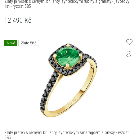
Zlatý přívěsek s černými brilianty, syntetickými rubíny a granáty - javorový
list - ryzost 585
12 490
Kč
Nové
Zlato 585
Zlatý prsten s černými brilianty, syntetickým smaragdem a onyxy - ryzost
585