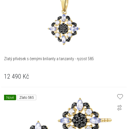
Zlatý přívěsek s černými brilianty a tanzanity - ryzost 585
12 490
Kč
Nové
Zlato 585