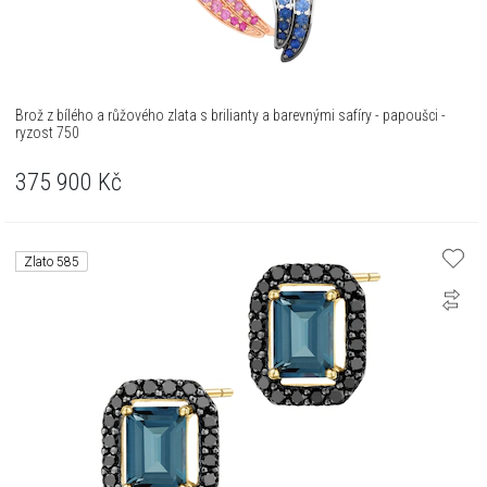
Brož z bílého a růžového zlata s brilianty a barevnými safíry - papoušci -
ryzost 750
375 900
Kč
Zlato 585