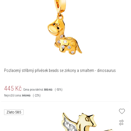
Pozlacený stříbrný přívěsek beads se zirkony a smaltem - dinosaurus
445
Kč
Cena pravidelná:
890
Kč
(-50%)
Nejnižší cena:
693
Kč
(-22%)
Zlato 585