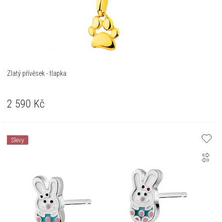
Zlatý přívěsek - tlapka
2 590
Kč
Slevy