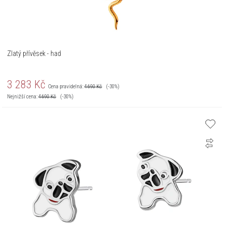
Zlatý přívěsek - had
3 283
Kč
Cena pravidelná:
4 690
Kč
(-30%)
Nejnižší cena:
4 690
Kč
(-30%)