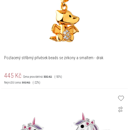
Pozlacený stříbrný přívěsek beads se zirkony a smaltem - drak
445
Kč
Cena pravidelná:
890
Kč
(-50%)
Nejnižší cena:
693
Kč
(-22%)