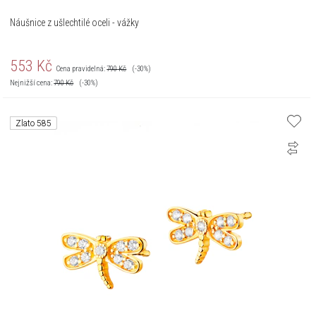
Náušnice z ušlechtilé oceli - vážky
553
Kč
Cena pravidelná:
790
Kč
(-30%)
Nejnižší cena:
790
Kč
(-30%)
Zlato 585