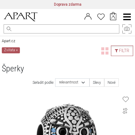
Doprava zdarma
CZ/CZK
|
EN/EUR
|
PL/PLN
Main
Menu
Apart.cz
Zvířata
×
FILTR
Šperky
relevantnost
Seřadit podle:
Slevy
Nové