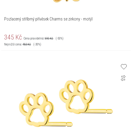
Pozlacený stříbrný přívěsek Charms se zirkony - motýl
345
Kč
Cena pravidelná:
690
Kč
(-50%)
Nejnižší cena:
483
Kč
(-30%)