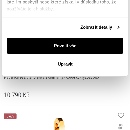
jste jim poskytli nebo které získali v důsledku toho, že
používáte jejich služby.
Podrobné informace o pravidlech používání souborů
Zobrazit detaily
cookie najdete v
Zásadách ochrany osobních údajů
.
Povolit vše
Upravit
Náušnice ze žlůtého zlata s diamanty - 0,004 ct - ryzost 585
10 790
Kč
Slevy