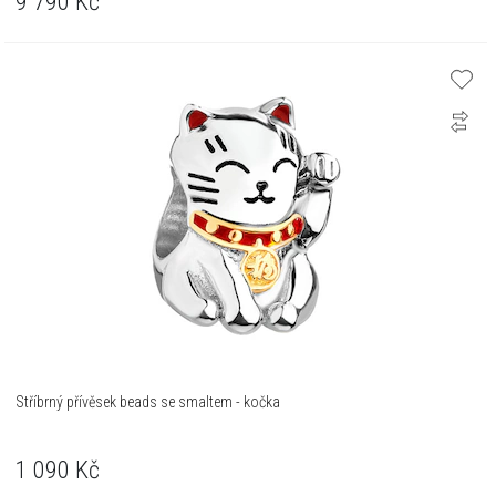
9 790
Kč
Stříbrný přívěsek beads se smaltem - kočka
1 090
Kč