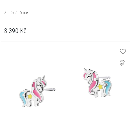
Zlaté náušnice
3 390
Kč