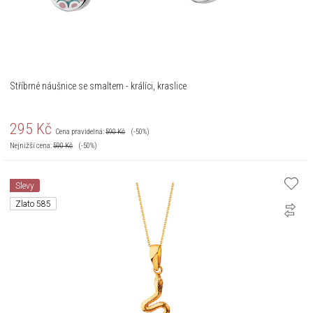
Stříbrné náušnice se smaltem - králíci, kraslice
295
Kč
Cena pravidelná:
590
Kč
(-50%)
Nejnižší cena:
590
Kč
(-50%)
Slevy
Zlato 585