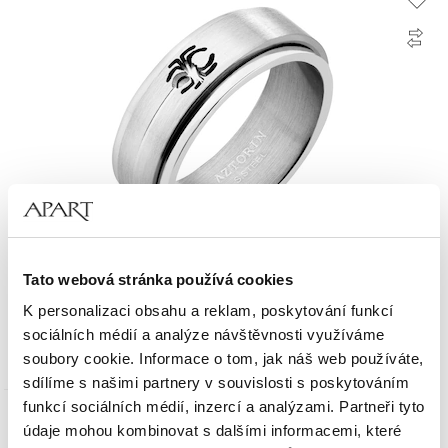
Tato webová stránka používá cookies
Pánský prsten z ušlechtilé oceli
K personalizaci obsahu a reklam, poskytování funkcí
sociálních médií a analýze návštěvnosti využíváme
790
Kč
soubory cookie. Informace o tom, jak náš web používáte,
sdílíme s našimi partnery v souvislosti s poskytováním
funkcí sociálních médií, inzercí a analýzami. Partneři tyto
Zlato 585
údaje mohou kombinovat s dalšími informacemi, které