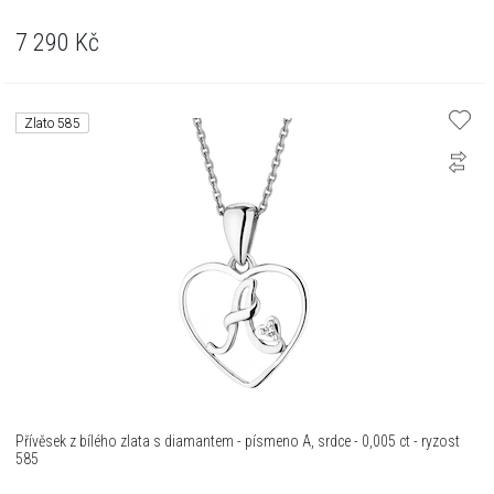
7 290
Kč
Zlato 585
Přívěsek z bílého zlata s diamantem - písmeno A, srdce - 0,005 ct - ryzost
585