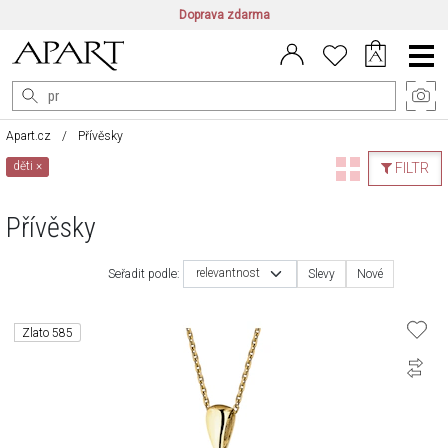
Doprava zdarma
CZ/CZK
|
EN/EUR
|
PL/PLN
Main
Menu
Apart.cz
Přívěsky
děti
×
FILTR
Přívěsky
relevantnost
Seřadit podle:
Slevy
Nové
Zlato 585