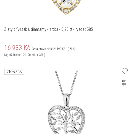
Zlatý přívěsek s diamanty - srdce - 0,25 ct - ryzost 585
16 933
Kč
Cena pravidelná:
24 190
Kč
(-30%)
Nejnižší cena:
24 190
Kč
(-30%)
Zlato 585