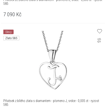
585
7 090
Kč
Slevy
Zlato 585
Přívěsek z bílého zlata s diamantem - písmeno J, srdce - 0,005 ct - ryzost
585