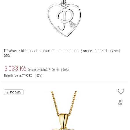
Přívěsek z bílého zlata s diamantem - písmeno P, srdce - 0,005 ct - ryzost
585
5 033
Kč
Cena pravidelná:
7 190
Kč
(-30%)
Nejnižší cena:
7 190
Kč
(-30%)
Zlato 585