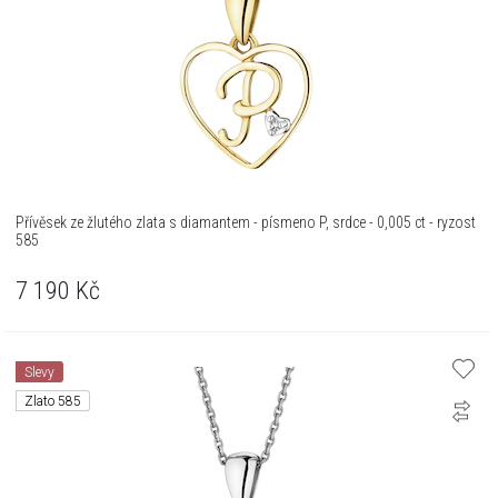
Přívěsek ze žlutého zlata s diamantem - písmeno P, srdce - 0,005 ct - ryzost
585
7 190
Kč
Slevy
Zlato 585