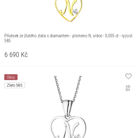
Přívěsek ze žlutého zlata s diamantem - písmeno N, srdce - 0,005 ct - ryzost
585
6 690
Kč
Slevy
Zlato 585