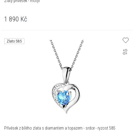
Zlatý přívěsek - motýl
1 890
Kč
Zlato 585
Přívěsek z bílého zlata s diamantem a topazem - srdce - ryzost 585