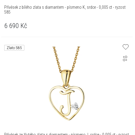
Přívěsek z bílého zlata s diamantem - písmeno K, srdce - 0,005 ct - ryzost
585
6 690
Kč
Zlato 585
Přívěsek ze žlutého zlata s diamantem - písmeno J, srdce - 0,005 ct - ryzost