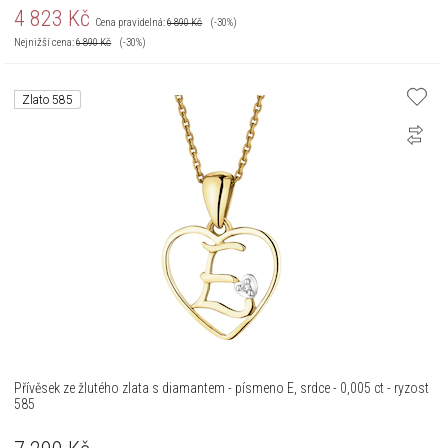
4 823
Kč
Cena pravidelná:
6 890
Kč
(-30%)
Nejnižší cena:
6 890
Kč
(-30%)
Zlato 585
Přívěsek ze žlutého zlata s diamantem - písmeno E, srdce - 0,005 ct - ryzost
585