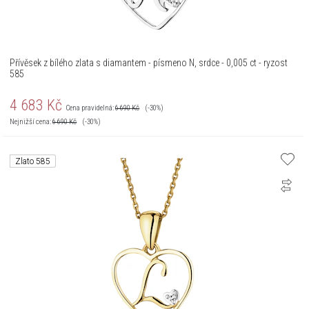
Přívěsek z bílého zlata s diamantem - písmeno N, srdce - 0,005 ct - ryzost
585
4 683
Kč
Cena pravidelná:
6 690
Kč
(-30%)
Nejnižší cena:
6 690
Kč
(-30%)
Zlato 585