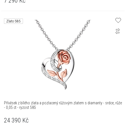
7 290
Kč
Zlato 585
Přívěsek z bílého zlata a pozlacený růžovým zlatem s diamanty - srdce, růže
- 0,05 ct - ryzost 585
24 390
Kč