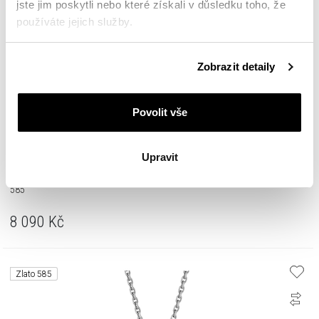
jste jim poskytli nebo které získali v důsledku toho, že
používáte jejich služby.
Podrobné informace o pravidlech používání souborů
Zobrazit detaily
cookie najdete v
Zásadách ochrany osobních údajů
.
Povolit vše
Upravit
Přívěsek ze žlutého zlata s diamantem - písmeno Z, srdce - 0,005 ct - ryzost
585
8 090
Kč
Zlato 585