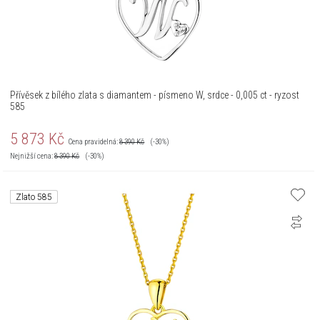
Přívěsek z bílého zlata s diamantem - písmeno W, srdce - 0,005 ct - ryzost
585
5 873
Kč
Cena pravidelná:
8 390
Kč
(-30%)
Nejnižší cena:
8 390
Kč
(-30%)
Zlato 585