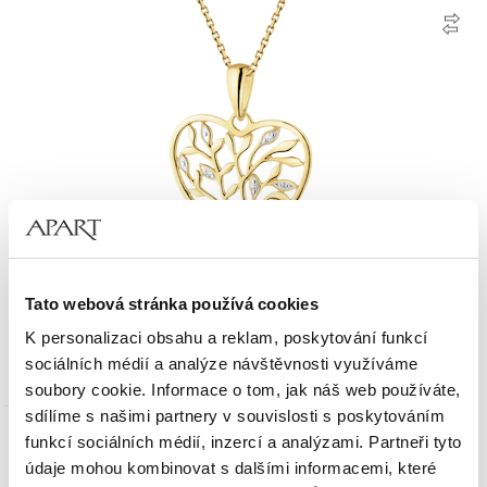
Zlatý přívěsek s diamanty - srdce, strom života - 0,01 ct - ryzost 585
Tato webová stránka používá cookies
K personalizaci obsahu a reklam, poskytování funkcí
7 090
Kč
sociálních médií a analýze návštěvnosti využíváme
soubory cookie. Informace o tom, jak náš web používáte,
sdílíme s našimi partnery v souvislosti s poskytováním
funkcí sociálních médií, inzercí a analýzami. Partneři tyto
Zlato 585
údaje mohou kombinovat s dalšími informacemi, které