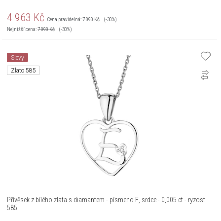
4 963
Kč
Cena pravidelná:
7 090
Kč
(-30%)
Nejnižší cena:
7 090
Kč
(-30%)
Slevy
Zlato 585
Přívěsek z bílého zlata s diamantem - písmeno E, srdce - 0,005 ct - ryzost
585