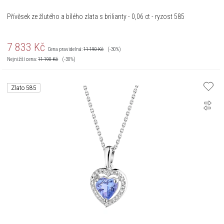
Přívěsek ze žlutého a bílého zlata s brilianty - 0,06 ct - ryzost 585
7 833
Kč
Cena pravidelná:
11 190
Kč
(-30%)
Nejnižší cena:
11 190
Kč
(-30%)
Zlato 585