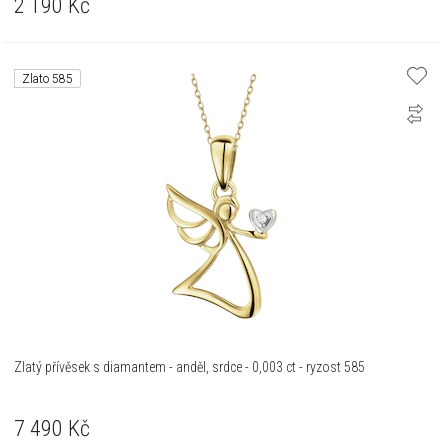
2 190
Kč
Zlato 585
Zlatý přívěsek s diamantem - anděl, srdce - 0,003 ct - ryzost 585
7 490
Kč