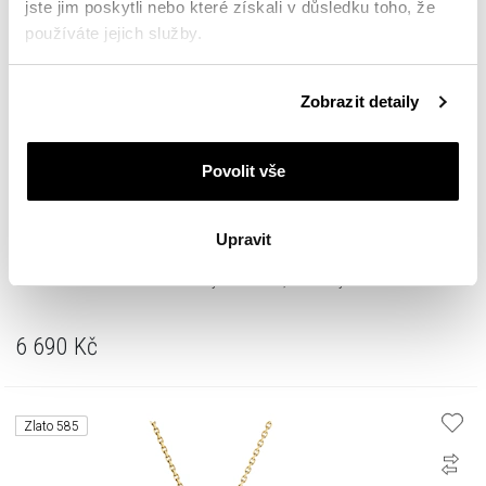
jste jim poskytli nebo které získali v důsledku toho, že
používáte jejich služby.
Podrobné informace o pravidlech používání souborů
Zobrazit detaily
cookie najdete v
Zásadách ochrany osobních údajů
.
Povolit vše
Upravit
Přívěsek z bílého zlata s diamanty - kočka - 0,007 ct - ryzost 585
6 690
Kč
Zlato 585