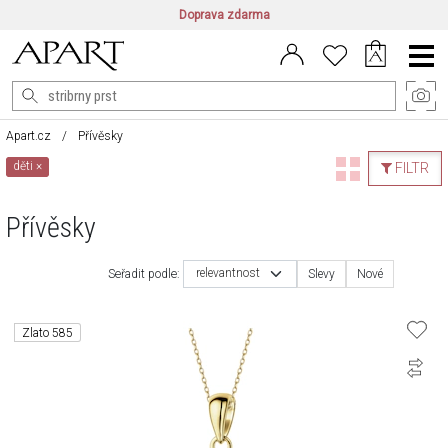
Doprava zdarma
CZ/CZK
|
EN/EUR
|
PL/PLN
Main
Menu
Apart.cz
Přívěsky
děti
×
FILTR
Přívěsky
relevantnost
Seřadit podle:
Slevy
Nové
Zlato 585