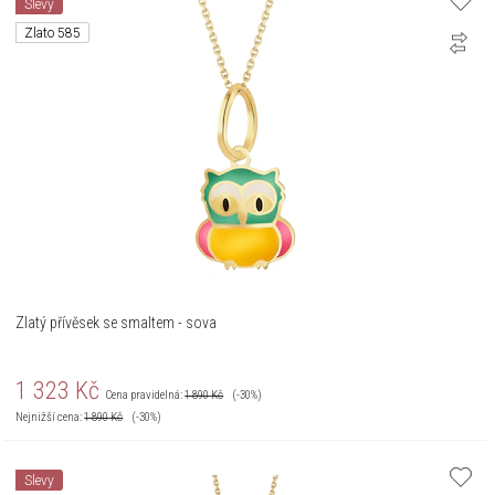
Slevy
Zlato 585
Zlatý přívěsek se smaltem - sova
1 323
Kč
Cena pravidelná:
1 890
Kč
(-30%)
Nejnižší cena:
1 890
Kč
(-30%)
Slevy