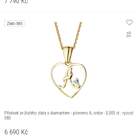
7 790
Kč
Zlato 585
Přívěsek ze žlutého zlata s diamantem - písmeno A, srdce - 0,005 ct - ryzost
585
6 690
Kč