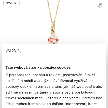
Zlato 585
Zlatý přívěsek se smaltem - sněhulák
Tato webová stránka používá cookies
K personalizaci obsahu a reklam, poskytování funkcí
1 603
Kč
sociálních médií a analýze návštěvnosti využíváme
Cena pravidelná:
2 290
Kč
(-30%)
soubory cookie. Informace o tom, jak náš web používáte,
Nejnižší cena:
2 290
Kč
(-30%)
sdílíme s našimi partnery v souvislosti s poskytováním
funkcí sociálních médií, inzercí a analýzami. Partneři tyto
Zlato 585
údaje mohou kombinovat s dalšími informacemi, které