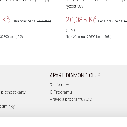
ílého zlata s diamanty a onyxy -
Náušnice z bílého zlata s diamanty a 
ryzost 585
 Kč
20,083 Kč
Cena pravidelná:
33,690 Kč
Cena pravidelná:
2
(-30%)
33690
Kč
(-30%)
Nejnižší cena:
28690
Kč
(-30%)
APART DIAMOND CLUB
Registrace
 platnost karty
O Programu
Pravidla programu ADC
podmínky