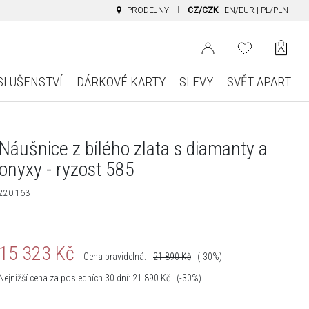
PRODEJNY
CZ/CZK
|
EN/EUR
|
PL/PLN
SLUŠENSTVÍ
DÁRKOVÉ KARTY
SLEVY
SVĚT APART
Náušnice z bílého zlata s diamanty a
onyxy - ryzost 585
220.163
15 323
Kč
Cena pravidelná:
21 890
Kč
(-30%)
Nejnižší cena za posledních 30 dní:
21 890
Kč
(-30%)