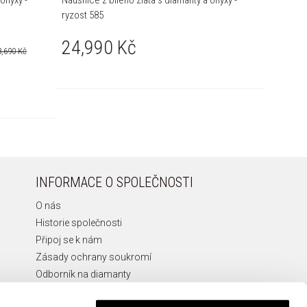
onyxy -
Náušnice z bílého zlata s diamanty a onyxy -
Prsten z
ryzost 585
ryzost 5
24,990 Kč
15,7
8,690 Kč
(-30%)
Nejnižší 
INFORMACE O SPOLEČNOSTI
O nás
Historie společnosti
Připoj se k nám
Zásady ochrany soukromí
Odborník na diamanty
Etická Linka