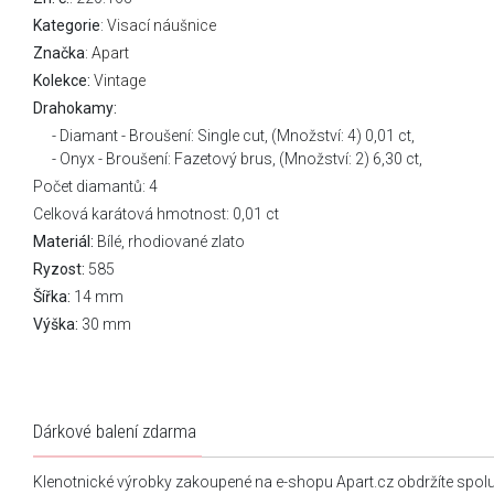
Kategorie
:
Visací náušnice
Značka
:
Apart
Kolekce:
Vintage
Drahokamy:
Diamant - Broušení: Single cut, (Množství: 4) 0,01 ct,
Onyx - Broušení: Fazetový brus, (Množství: 2) 6,30 ct,
Počet diamantů: 4
Celková karátová hmotnost: 0,01 ct
Materiál:
Bílé, rhodiované zlato
Ryzost:
585
Šířka:
14 mm
Výška:
30 mm
Dárkové balení zdarma
Klenotnické výrobky zakoupené na e-shopu Apart.cz obdržíte spol