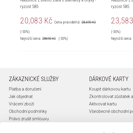
Náušnice z bílého zlata s diamanty a onyxy -
Náušnice z b
ryzost 585
ryzost 585
20,083 Kč
23,583
Cena pravidelná:
28,690 Kč
(-30%)
(-30%)
Nejnižší cena:
28690
Kč
(-30%)
Nejnižší cena:
ZÁKAZNICKÉ SLUŽBY
DÁRKOVÉ KARTY
Platba a doručení
Koupit dárkovou kartu
Jak objednat
Zkontrolovat zůstatek a
Vrácení zboží
Aktivovat kartu
Obchodní podmínky
Všeobecné obchodní 
Právo zrušit smlouvu
Reklamace