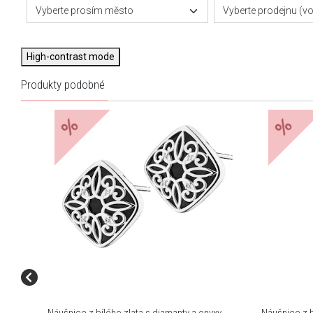
Vyberte prosím město
Vyberte prodejnu (vol
High-contrast mode
Produkty podobné
%
%