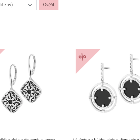
itelný)
Ověřit
%