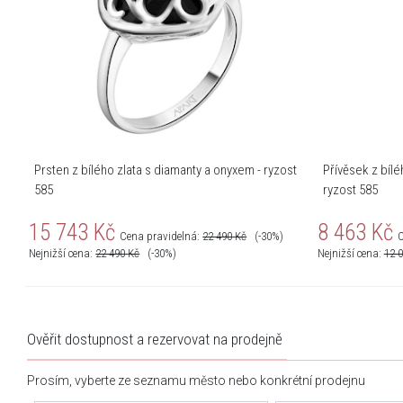
Prsten z bílého zlata s diamanty a onyxem - ryzost
Přívěsek z bílé
585
ryzost 585
15 743
Kč
8 463
Kč
Cena pravidelná:
22 490
Kč
(-30%)
C
Nejnižší cena:
22 490
Kč
(-30%)
Nejnižší cena:
12 
Ověřit dostupnost a rezervovat na prodejně
Prosím, vyberte ze seznamu město nebo konkrétní prodejnu