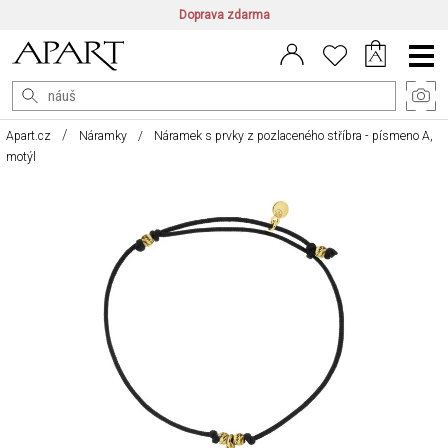
Doprava zdarma
CZ/CZK
|
EN/EUR
|
PL/PLN
Main
Menu
Apart.cz
Náramky
Náramek s prvky z pozlaceného stříbra - písmeno A,
motýl