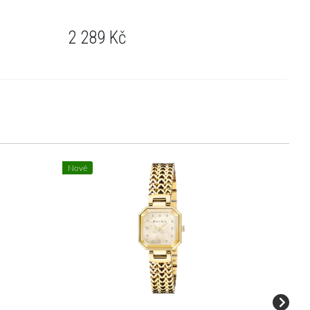
2 289
Kč
Nové