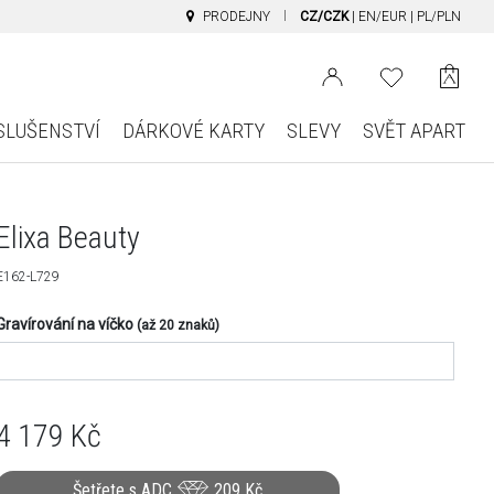
PRODEJNY
CZ/CZK
|
EN/EUR
|
PL/PLN
SLUŠENSTVÍ
DÁRKOVÉ KARTY
SLEVY
SVĚT APART
Elixa Beauty
E162-L729
Gravírování na víčko
(až 20 znaků)
4 179
Kč
Šetřete s ADC
209
Kč