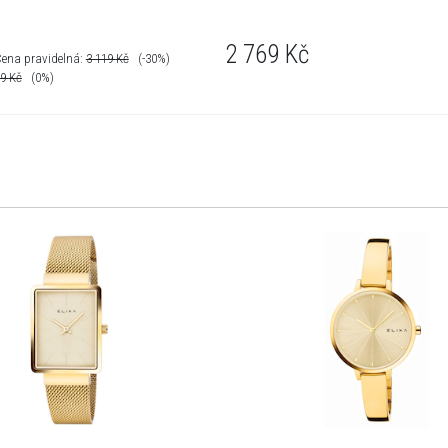
2 769
Kč
ena pravidelná:
3 119
Kč
(-30%)
19
Kč
(0%)