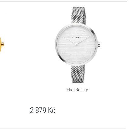
Elixa Beauty
2 879
Kč