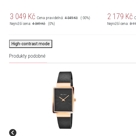
3 049
Kč
2 179
Kč
Cena pravidelná:
4 349
Kč
(-30%)
C
Nejnižší cena:
4 349
Kč
(0%)
Nejnižší cena:
3 1
High-contrast mode
Produkty podobné