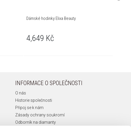
Dámské hodinky Elixa Beauty
Dámské h
4,649 Kč
5,05
INFORMACE O SPOLEČNOSTI
O nás
Historie společnosti
Připoj se k nám
Zásady ochrany soukromí
Odborník na diamanty
Etická Linka