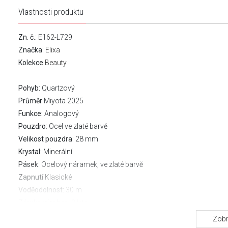
Vlastnosti produktu
Zn. č.
: E162-L729
Značka
:
Elixa
Kolekce
Beauty
Pohyb:
Quartzový
Průměr
Miyota 2025
Funkce:
Analogový
Pouzdro
: Ocel ve zlaté barvě
Velikost pouzdra
: 28 mm
Krystal
: Minerální
Pásek
: Ocelový náramek, ve zlaté barvě
Zapnutí
Klasické
Voděodolnost:
30 m
Záruka výrobce:
2 leta
Stáhněte si návod
Zobr