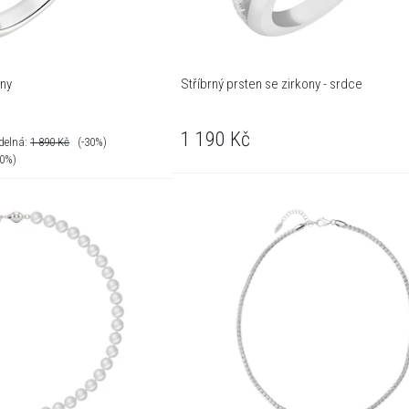
ony
Stříbrný prsten se zirkony - srdce
1 190
Kč
delná:
1 890
Kč
(-30%)
30%)