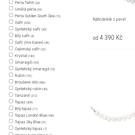
Perla Tahiti
(24)
Umělá perla
(42)
Perla Golden South Sea
(15)
Náhrdelník z perel
Safír
(624)
Syntetický safír
(49)
Bílý safír
4 390
Kč
od
(4)
Safír (mix barev)
(36)
Cejlonský safír
(22)
Krystal
(140)
Smaragd
(163)
Syntetický smaragd
(18)
Rubín
(131)
Broušené sklo
(566)
Syntetický rubín
(49)
Tanzanit
(212)
Topaz
(309)
Bílý topaz
(17)
Topaz London Blue
(180)
Topaz Sky Blue
(31)
Syntetický topaz
(7)