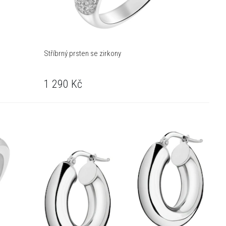
Stříbrný prsten se zirkony
1 290
Kč