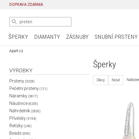
DOPRAVA ZDARMA
ŠPERKY
DIAMANTY
ZÁSNUBY
SNUBNÍ PRSTENY
Apart.cz
Šperky
VÝROBKY
Naleze
Slevy
Nové
Prsteny
(3328)
Pečetní prsteny
(121)
Náramky
(3817)
Náušnice
(6206)
Náhrdelník
(2830)
Přívěsky
(3194)
Řetízky
(245)
Beads
(656)