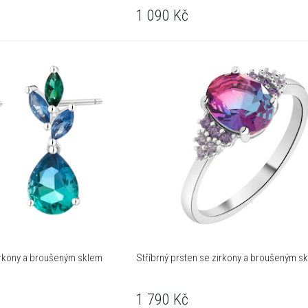
1 090
Kč
irkony a broušeným sklem
Stříbrný prsten se zirkony a broušeným s
1 790
Kč