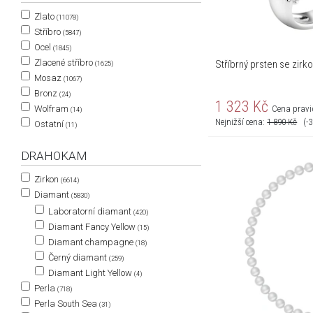
Zlato
(11078)
Stříbro
(5847)
Ocel
(1845)
Zlacené stříbro
Stříbrný prsten se zirk
(1625)
Mosaz
(1067)
Bronz
(24)
1 323
Kč
Wolfram
Cena pravi
(14)
Nejnižší cena:
1 890
Kč
(-
Ostatní
(11)
DRAHOKAM
Zirkon
(6614)
Diamant
(5830)
Laboratorní diamant
(420)
Diamant Fancy Yellow
(15)
Diamant champagne
(18)
Černý diamant
(259)
Diamant Light Yellow
(4)
Perla
(718)
Perla South Sea
(31)