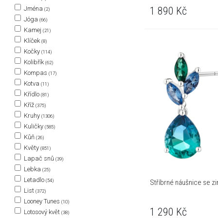
1 890
Kč
Jména
(2)
Jóga
(66)
Kamej
(21)
Klíček
(8)
Kočky
(114)
Kolibřík
(62)
Kompas
(17)
Kotva
(11)
Křídlo
(81)
Kříž
(375)
Kruhy
(1306)
Kuličky
(585)
Kůň
(26)
Květy
(851)
Lapač snů
(39)
Lebka
(25)
Letadlo
(54)
Stříbrné náušnice se z
List
(372)
Looney Tunes
(10)
1 290
Kč
Lotosový květ
(38)