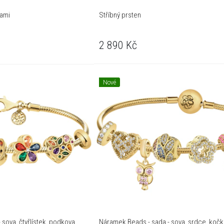
lami
Stříbný prsten
2 890
Kč
Nové
sova, čtyřlístek, podkova,
Náramek Beads - sada - sova, srdce, kočka,