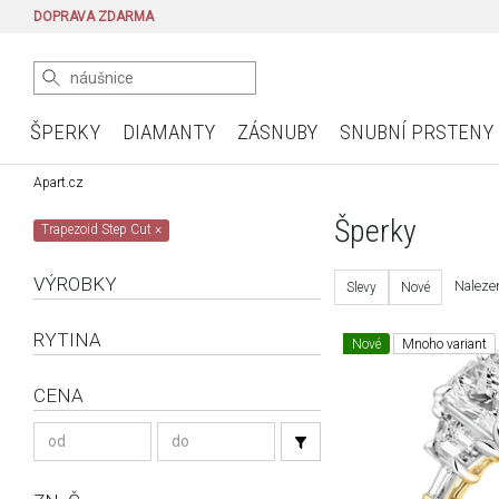
DOPRAVA ZDARMA
ŠPERKY
DIAMANTY
ZÁSNUBY
SNUBNÍ PRSTENY
Apart.cz
Šperky
Trapezoid Step Cut
×
VÝROBKY
Nalezen
Slevy
Nové
RYTINA
Nové
Mnoho variant
CENA