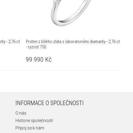
ty - 2,76 ct
Prsten z bílého zlata s laboratorními diamanty - 2,76 ct
- ryzost 750
99 990
Kč
INFORMACE O SPOLEČNOSTI
O nás
Historie společnosti
Připoj se k nám