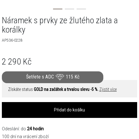
Náramek s prvky ze žlutého zlata a
korálky
AP536-0228
2 290
Kč
Šetřete s ADC
115
Kč
Získáte status
GOLD na začátek a trvalou slevu -5 %.
Zjistit více
Přidat do košíku
Odeslání: do
24 hodin
100 dní na vrácení zboží