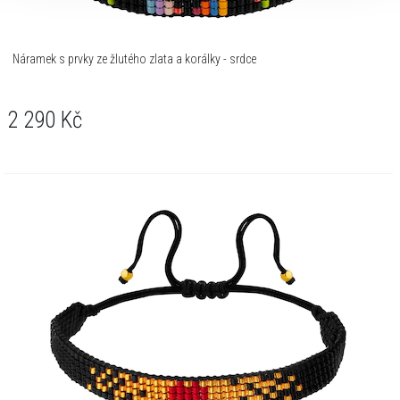
Náramek s prvky ze žlutého zlata a korálky - srdce
2 290
Kč