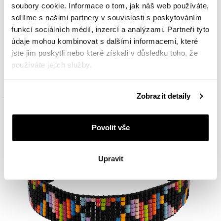
soubory cookie. Informace o tom, jak náš web používáte,
sdílíme s našimi partnery v souvislosti s poskytováním
funkcí sociálních médií, inzercí a analýzami. Partneři tyto
Náramek s prvky ze žlutého zlata a korálky - love
údaje mohou kombinovat s dalšími informacemi, které
jste jim poskytli nebo které získali v důsledku toho, že
používáte jejich služby.
2 290
Kč
Podrobné informace o pravidlech používání souborů
Zobrazit detaily
cookie najdete v
Zásadách ochrany osobních údajů
.
Povolit vše
Upravit