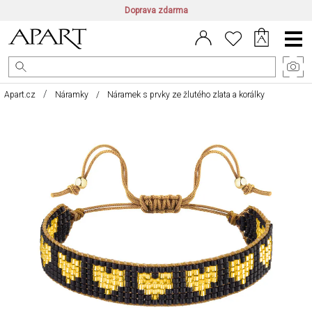
Doprava zdarma
CZ/CZK
|
EN/EUR
|
PL/PLN
Main
Menu
Apart.cz
Náramky
Náramek s prvky ze žlutého zlata a korálky